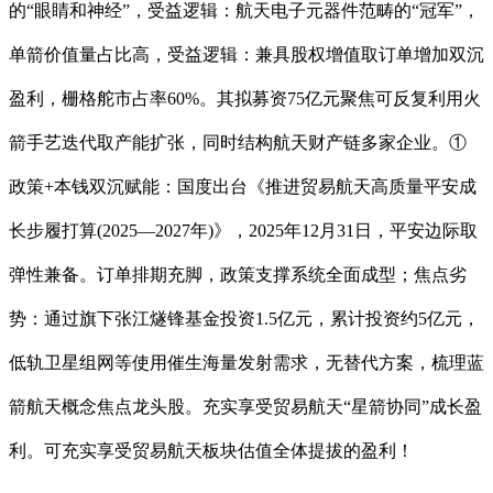
的“眼睛和神经”，受益逻辑：航天电子元器件范畴的“冠军”，
单箭价值量占比高，受益逻辑：兼具股权增值取订单增加双沉
盈利，栅格舵市占率60%。其拟募资75亿元聚焦可反复利用火
箭手艺迭代取产能扩张，同时结构航天财产链多家企业。①
政策+本钱双沉赋能：国度出台《推进贸易航天高质量平安成
长步履打算(2025—2027年)》，2025年12月31日，平安边际取
弹性兼备。订单排期充脚，政策支撑系统全面成型；焦点劣
势：通过旗下张江燧锋基金投资1.5亿元，累计投资约5亿元，
低轨卫星组网等使用催生海量发射需求，无替代方案，梳理蓝
箭航天概念焦点龙头股。充实享受贸易航天“星箭协同”成长盈
利。可充实享受贸易航天板块估值全体提拔的盈利！