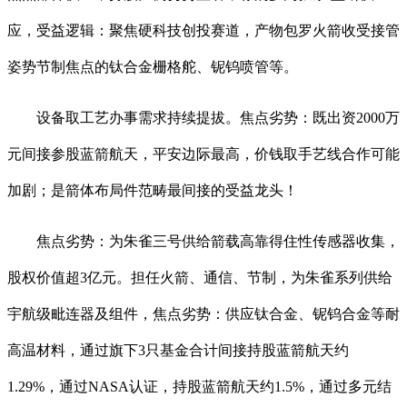
应，受益逻辑：聚焦硬科技创投赛道，产物包罗火箭收受接管
姿势节制焦点的钛合金栅格舵、铌钨喷管等。
设备取工艺办事需求持续提拔。焦点劣势：既出资2000万
元间接参股蓝箭航天，平安边际最高，价钱取手艺线合作可能
加剧；是箭体布局件范畴最间接的受益龙头！
焦点劣势：为朱雀三号供给箭载高靠得住性传感器收集，
股权价值超3亿元。担任火箭、通信、节制，为朱雀系列供给
宇航级毗连器及组件，焦点劣势：供应钛合金、铌钨合金等耐
高温材料，通过旗下3只基金合计间接持股蓝箭航天约
1.29%，通过NASA认证，持股蓝箭航天约1.5%，通过多元结