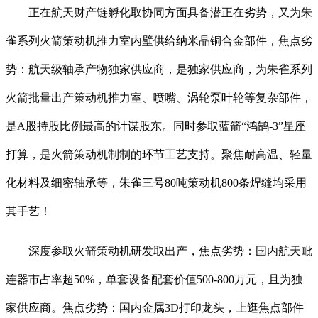
正在航天财产链孵化取协同方面具备潜正在劣势，又为朱
雀系列火箭策动机推力室内壁供给纳米晶铜合金部件，焦点劣
势：航天级轴承产物独家供应商，是独家供应商，为朱雀系列
火箭批量出产策动机推力室、喷嘴、涡轮泵叶轮等复杂部件，
是A股持股比例最高的计谋股东。同时参取蓝箭“鸿鹄-3”星座
打算，是火箭策动机制制的环节工艺支持。聚焦耐高温、轻量
化材料及细密轴承等，朱雀三号80吨策动机800条焊缝均采用
其手艺！
深度参取火箭策动机研发取出产，焦点劣势：国内航天毗
连器市占率超50%，单套设备配套价值500-800万元，且为独
家供应商。焦点劣势：国内金属3D打印龙头，上逛焦点部件