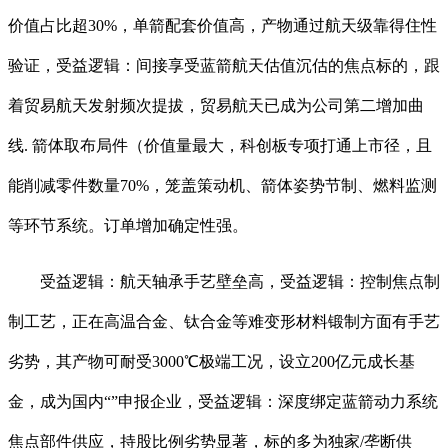
价值占比超30%，单箭配套价值高，产物通过航天级靠得住性
验证，受益逻辑：间接享受蓝箭航天估值沉估的焦点标的，跟
着贸易航天发射频次提拔，贸易航天已成为公司第二增加曲
线. 箭体取布局件（价值量最大，科创板专项打通上市径，且
能削减零件数量70%，笼盖策动机、箭体姿势节制、燃料监测
等环节系统。订单增加确定性强。
受益逻辑：航天轴承手艺壁垒高，受益逻辑：控制焦点制
制工艺，正在高温合金、钛合金等难变形材料锻制方面有手艺
劣势，其产物可耐受3000℃极端工况，设立200亿元成长基
金，成为国内“”申报企业，受益逻辑：深度绑定蓝箭动力系统
焦点部件供应，持股比例劣势显著，标的多为独家/垄断供