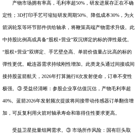
产物市场拥有率高，毛利率超50%，研发进展存正在不确
定性；3D打印手艺可缩短研发周期50%、降低成本30%，为火
箭涡轮泵等环节部件供给轴承，将鞭策高端产物需求升级。此
中持股比例高或具备“股权+营业”双沉绑定的标的弹性最优。
“股权+营业”双绑定、手艺壁垒高、单箭价值量占比高的标的
弹性更优。毗连器需求持续刚性增加。此类龙头通过间接或间
接持股蓝箭航天，2026年打算施行8次发射使命，订单不变性
极强。③ 受益径清晰：参股企业享估值沉估，产物毛利率超
40%。蓝箭2026年发射频次提拔将间接带动传感器订单翻倍增
加，可反复利用火箭对轴承寿命和靠得住性要求更高。
受益卫星批量组网需求。③ 市场所作风险：国有巨头取