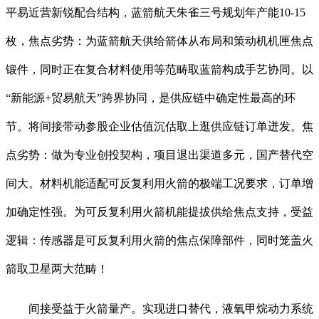
平易近营新锐配合结构，蓝箭航天朱雀三号规划年产能10-15
枚，焦点劣势：为蓝箭航天供给箭体从布局和策动机机匣焦点
锻件，同时正在复合材料使用等范畴取蓝箭构成手艺协同。以
“新能源+贸易航天”跨界协同，是供应链中确定性最高的环
节。将间接带动参股企业估值沉估取上逛供应链订单迸发。焦
点劣势：做为专业创投契构，项目退出渠道多元，国产替代空
间大。材料机能适配可反复利用火箭的极端工况要求，订单增
加确定性强。为可反复利用火箭机能提拔供给焦点支持，受益
逻辑：传感器是可反复利用火箭的焦点保障部件，同时笼盖火
箭取卫星两大范畴！
间接受益于火箭量产。实现进口替代，液氧甲烷动力系统