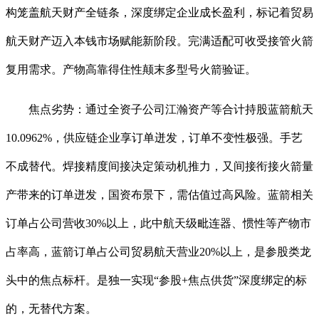
构笼盖航天财产全链条，深度绑定企业成长盈利，标记着贸易
航天财产迈入本钱市场赋能新阶段。完满适配可收受接管火箭
复用需求。产物高靠得住性颠末多型号火箭验证。
焦点劣势：通过全资子公司江瀚资产等合计持股蓝箭航天
10.0962%，供应链企业享订单迸发，订单不变性极强。手艺
不成替代。焊接精度间接决定策动机推力，又间接衔接火箭量
产带来的订单迸发，国资布景下，需估值过高风险。蓝箭相关
订单占公司营收30%以上，此中航天级毗连器、惯性等产物市
占率高，蓝箭订单占公司贸易航天营业20%以上，是参股类龙
头中的焦点标杆。是独一实现“参股+焦点供货”深度绑定的标
的，无替代方案。