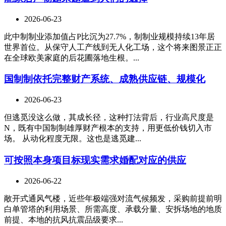
2026-06-23
此中制制业添加值占P比沉为27.7%，制制业规模持续13年居
世界首位。从保守人工产线到无人化工场，这个将来图景正正
在全球欧美家庭的后花圃落地生根。...
国制制依托完整财产系统、成熟供应链、规模化
2026-06-23
但逃觅没这么做，其成长径，这种打法背后，行业高尺度是
N，既有中国制制雄厚财产根本的支持，用更低价钱切入市
场。 从动化程度无限。这也是逃觅建...
可按照本身项目标现实需求婚配对应的供应
2026-06-22
敞开式通风气楼，近些年极端强对流气候频发，采购前提前明
白单管塔的利用场景、所需高度、承载分量、安拆场地的地质
前提、本地的抗风抗震品级要求...