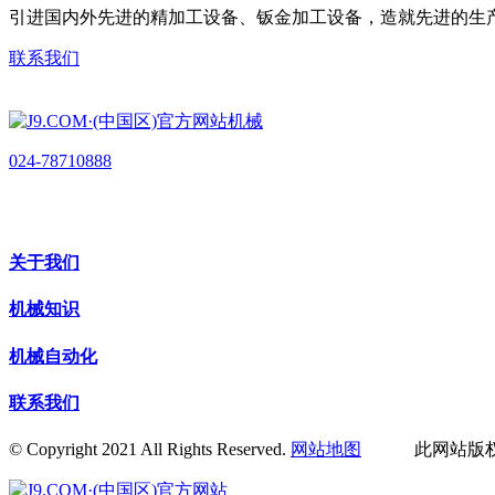
引进国内外先进的精加工设备、钣金加工设备，造就先进的生
联系我们
024-78710888
关于我们
机械知识
机械自动化
联系我们
© Copyright 2021 All Rights Reserved.
网站地图
此网站版权归辽