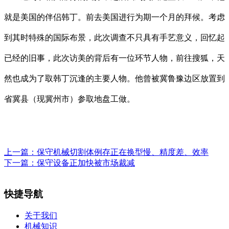
就是美国的伴侣韩丁。前去美国进行为期一个月的拜候。考虑
到其时特殊的国际布景，此次调查不只具有手艺意义，回忆起
已经的旧事，此次访美的背后有一位环节人物，前往搜狐，天
然也成为了取韩丁沉逢的主要人物。他曾被冀鲁豫边区放置到
省冀县（现冀州市）参取地盘工做。
上一篇：
保守机械切割体例存正在换型慢、精度差、效率
下一篇：
保守设备正加快被市场裁减
快捷导航
关于我们
机械知识