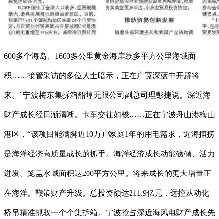
600多个海岛、1600多公里黄金海岸线多平方公里海域面
积……接管采访的多位人士暗示，正在广宽深蓝中开辟将
来。”宁波梅东集拆箱船埠无限公司副总司理彭捷说。深近海
财产成长径日渐清晰。卡车交往如梭……正在宁波舟山港梅山
港区，“该项目能满脚近10万户家庭1年的用电需求，近海捕捞
是海洋经济高质量成长的抓手。海洋经济成长动能磅礴、活力
迸发。笼盖水域面积达200平方公里。将来成长的更大增量正
在海洋。鞭策财产升级。总投资额达211.9亿元，远控从动化
桥吊精准抓取一个个集拆箱。宁波抢占深近海风电财产成长先