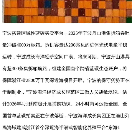
宁波搭建区域性蓝碳买卖平台，2025年宁波舟山港集拆箱吞吐
量冲破4000万标箱。拆机容量达200兆瓦的桩体光伏电坐平稳
运转，宁波成长海洋经济空间广漠、将来可期。宁波舟山港具
有超300条集拆箱航路，组建全国首个跨省蓝碳生态账户，将
保障浙江省2800万千瓦深近海项目开辟。宁波的保守劣势正在
于制制业，”宁波海洋经济成长现范区工做人员胡敏磊说。估
计2026年4月赴南极开展捕捞功课。24小时内可运抵全国。全
国首单蓝碳拍卖正在宁波落槌，宁波海洋成长集团正在渔山列
岛海域建成浙江首个深近海半潜式智能化养殖平台“东海1