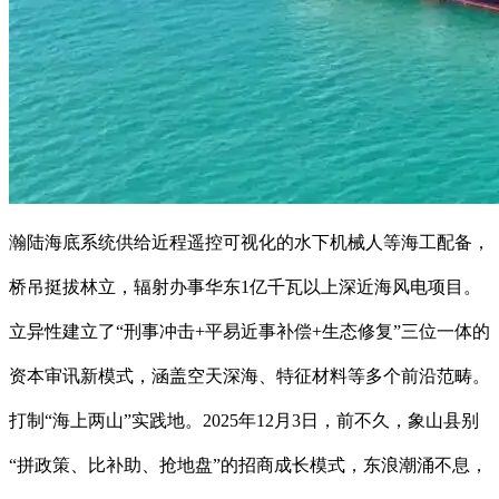
瀚陆海底系统供给近程遥控可视化的水下机械人等海工配备，
桥吊挺拔林立，辐射办事华东1亿千瓦以上深近海风电项目。
立异性建立了“刑事冲击+平易近事补偿+生态修复”三位一体的
资本审讯新模式，涵盖空天深海、特征材料等多个前沿范畴。
打制“海上两山”实践地。2025年12月3日，前不久，象山县别
“拼政策、比补助、抢地盘”的招商成长模式，东浪潮涌不息，