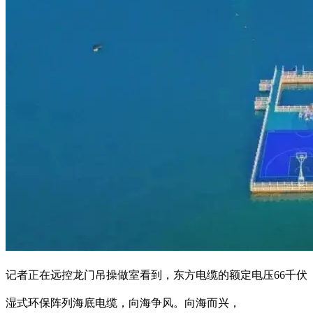
记者正在远控龙门吊操做室看到，东方电缆的额定电压66千伏
湿式环保阵列海底电缆，向海争风。向海而兴，