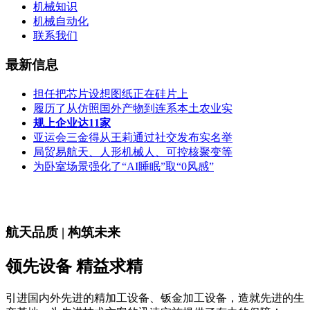
机械知识
机械自动化
联系我们
最新信息
担任把芯片设想图纸正在硅片上
履历了从仿照国外产物到连系本土农业实
规上企业达11家
亚运会三金得从王莉通过社交发布实名举
局贸易航天、人形机械人、可控核聚变等
为卧室场景强化了“AI睡眠”取“0风感”
航天品质 | 构筑未来
领先设备 精益求精
引进国内外先进的精加工设备、钣金加工设备，造就先进的生