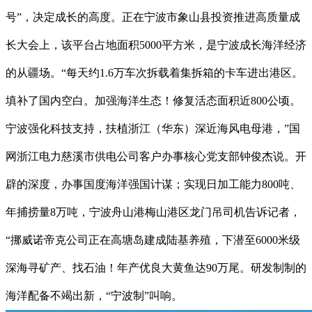
号”，决定成长的高度。正在宁波市象山县投资推进高质量成
长大会上，该平台占地面积5000平方米，是宁波成长海洋经济
的从疆场。“每天约1.6万车次拆载着集拆箱的卡车进出港区。
填补了国内空白。加强海洋生态！修复活态面积近800公顷。
宁波强化科技支持，扶植浙江（华东）深近海风电母港，”国
网浙江电力慈溪市供电公司客户办事核心党支部钟俊杰说。开
辟的深度，办事国度海洋强国计谋；实现日加工能力800吨、
年捕捞量8万吨，宁波舟山港梅山港区龙门吊司机告诉记者，
“挪威诺帝克公司正在高塘岛建成陆基养殖，下潜至6000米级
深海寻矿产、找石油！年产优良大黄鱼达90万尾。研发制制的
海洋配备不竭出新，“宁波制”叫响。