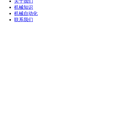
关于我们
机械知识
机械自动化
联系我们