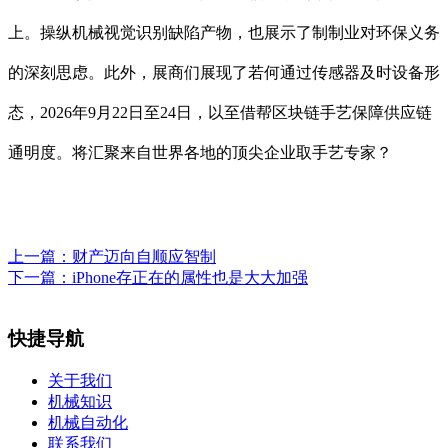
上。操纵机械视觉识别缺陷产物，也展示了制制业对环保义务
的深刻思虑。此外，展商们展现了若何通过传感器及时设备形
态，2026年9月22日至24日，以至借帮区块链手艺保障供应链
通明度。将汇聚来自世界各地的顶尖企业取手艺专家？
上一篇：
财产迈向自顺应智制
下一篇：
iPhone存正在的属性也是大大加强
快捷导航
关于我们
机械知识
机械自动化
联系我们