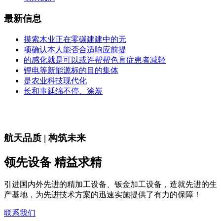
最新信息
摸索木业正在零碳建建中的无
项确认本人能否合适响应前提
的感化就是可以或许帮帮色盲症患者减轻
锂电等新能源标的目的集体
是农业科技现代化
长和事延绵不停、涂炭
航天品质 | 构筑未来
领先设备 精益求精
引进国内外先进的精加工设备、钣金加工设备，造就先进的生
产基地，为先进技术方案的迅速实施提供了有力的保障！
联系我们