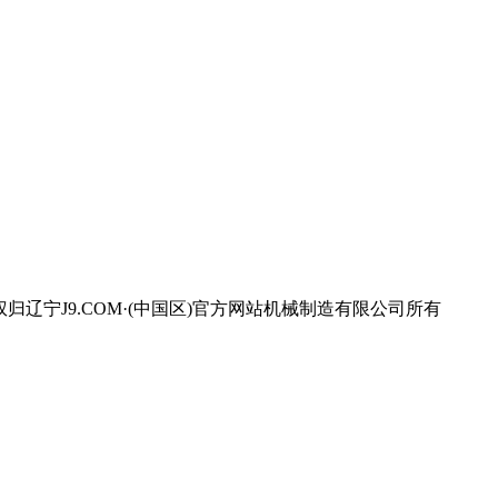
宁J9.COM·(中国区)官方网站机械制造有限公司所有