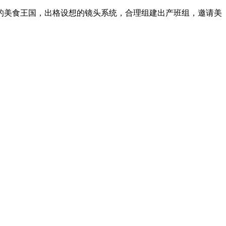
的美食王国，出格设想的镜头系统，合理组建出产班组，邀请美