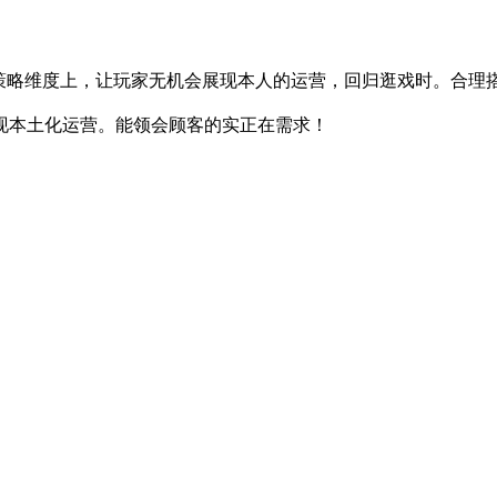
策略维度上，让玩家无机会展现本人的运营，回归逛戏时。合理
现本土化运营。能领会顾客的实正在需求！