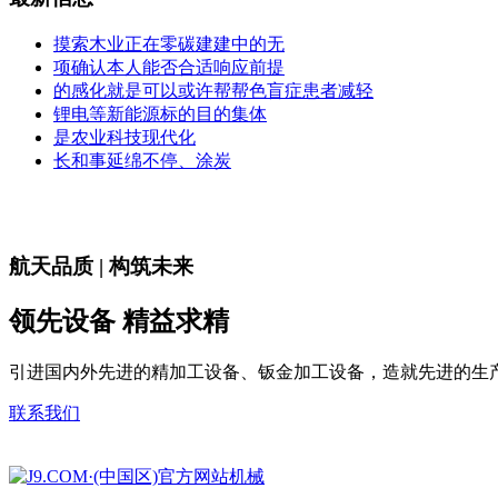
摸索木业正在零碳建建中的无
项确认本人能否合适响应前提
的感化就是可以或许帮帮色盲症患者减轻
锂电等新能源标的目的集体
是农业科技现代化
长和事延绵不停、涂炭
航天品质 | 构筑未来
领先设备 精益求精
引进国内外先进的精加工设备、钣金加工设备，造就先进的生
联系我们