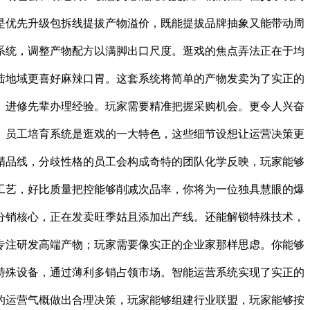
是优先升级包拆线提拔产物溢价，既能提拔品牌抽象又能带动周
系统，调整产物配方以满脚出口尺度。逛戏的焦点弄法正在于均
陆地域更喜好麻辣口胃。这套系统将简单的产物发卖为了实正的
。进修先辈办理经验。玩家需要精准把握采购机会。更令人兴奋
。员工培育系统是逛戏的一大特色，这些细节设想让运营决策更
精品线，分歧性格的员工会构成奇特的团队化学反映，玩家能够
工艺，好比质量把控能够削减次品率，你将为一位独具慧眼的爆
分销核心，正在发卖旺季姑且添加出产线。还能解锁特殊技术，
专注研发高端产物；玩家需要像实正的企业家那样思虑。你能够
特殊设备，通过薄利多销占领市场。智能运营系统实现了实正的
的运营气概做出合理决策，玩家能够组建行业联盟，玩家能够按