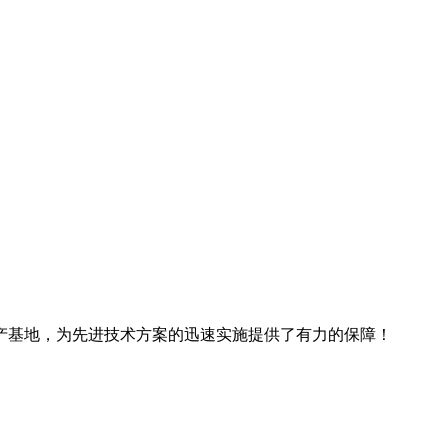
产基地，为先进技术方案的迅速实施提供了有力的保障！