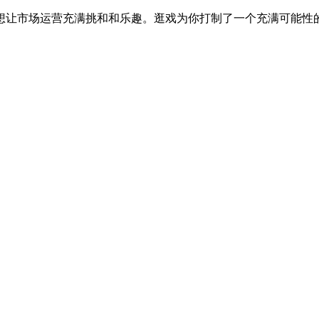
想让市场运营充满挑和和乐趣。逛戏为你打制了一个充满可能性