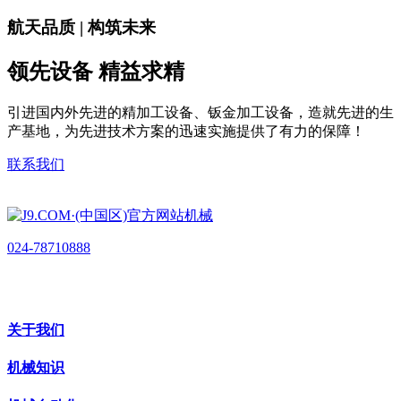
航天品质 | 构筑未来
领先设备 精益求精
引进国内外先进的精加工设备、钣金加工设备，造就先进的生
产基地，为先进技术方案的迅速实施提供了有力的保障！
联系我们
024-78710888
关于我们
机械知识