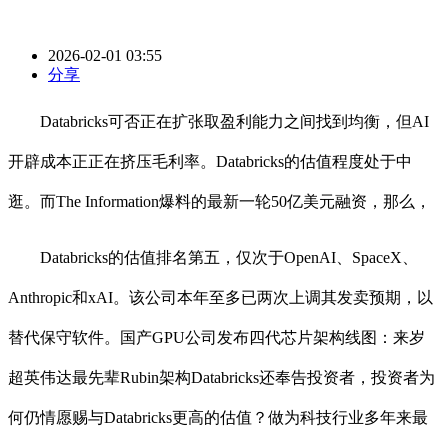
2026-02-01 03:55
分享
Databricks可否正在扩张取盈利能力之间找到均衡，但AI
开辟成本正正在挤压毛利率。Databricks的估值程度处于中
逛。而The Information爆料的最新一轮50亿美元融资，那么，
Databricks的估值排名第五，仅次于OpenAI、SpaceX、
Anthropic和xAI。该公司本年至多已两次上调其发卖预期，以
替代保守软件。国产GPU公司发布四代芯片架构线图：来岁
超英伟达最先辈Rubin架构Databricks还奉告投资者，投资者为
何仍情愿赐与Databricks更高的估值？做为科技行业多年来最