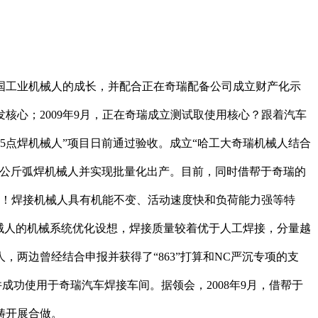
工业机械人的成长，并配合正在奇瑞配备公司成立财产化示
心；2009年9月，正在奇瑞成立测试取使用核心？跟着汽车
65点焊机械人”项目日前通过验收。成立“哈工大奇瑞机械人结合
及6公斤弧焊机械人并实现批量化出产。目前，同时借帮于奇瑞的
做！焊接机械人具有机能不变、活动速度快和负荷能力强等特
械人的机械系统优化设想，焊接质量较着优于人工焊接，分量越
，两边曾经结合申报并获得了“863”打算和NC严沉专项的支
并成功使用于奇瑞汽车焊接车间。据领会，2008年9月，借帮于
畴开展合做。