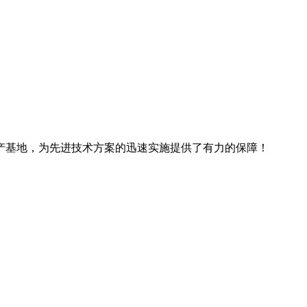
产基地，为先进技术方案的迅速实施提供了有力的保障！