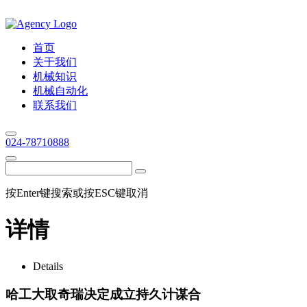
首页
关于我们
机械知识
机械自动化
联系我们
024-78710888
按Enter键搜索或按ESC键取消
详情
Details
哈工大取奇瑞决定成立持久计谋合