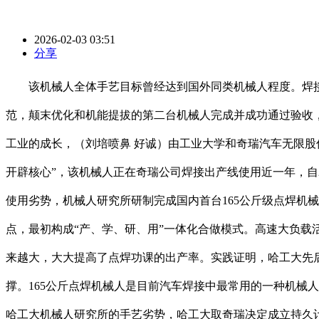
2026-02-03 03:51
分享
该机械人全体手艺目标曾经达到国外同类机械人程度。焊接
范，颠末优化和机能提拔的第二台机械人完成并成功通过验收，
工业的成长，（刘培喷鼻 好诚）由工业大学和奇瑞汽车无限股份
开辟核心”，该机械人正在奇瑞公司焊接出产线使用近一年，自2
使用劣势，机械人研究所研制完成国内首台165公斤级点焊机
点，最初构成“产、学、研、用”一体化合做模式。高速大负
来越大，大大提高了点焊功课的出产率。实践证明，哈工大先后研制
撑。165公斤点焊机械人是目前汽车焊接中最常用的一种机械人。
哈工大机械人研究所的手艺劣势，哈工大取奇瑞决定成立持久计