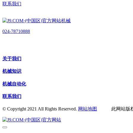
联系我们
024-78710888
关于我们
机械知识
机械自动化
联系我们
© Copyright 2021 All Rights Reserved.
网站地图
此网站版权归辽