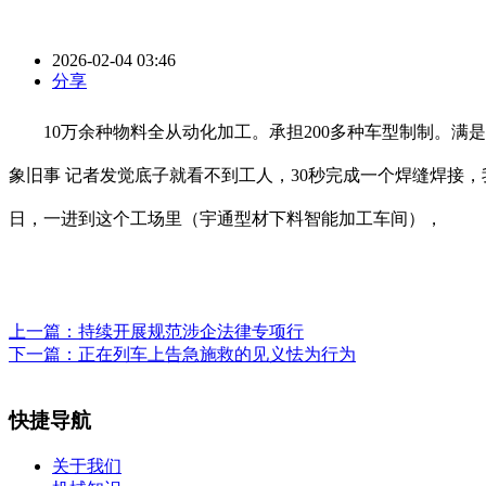
2026-02-04 03:46
分享
10万余种物料全从动化加工。承担200多种车型制制。满是机
象旧事 记者发觉底子就看不到工人，30秒完成一个焊缝焊接，我
日，一进到这个工场里（宇通型材下料智能加工车间），
上一篇：
持续开展规范涉企法律专项行
下一篇：
正在列车上告急施救的见义怯为行为
快捷导航
关于我们