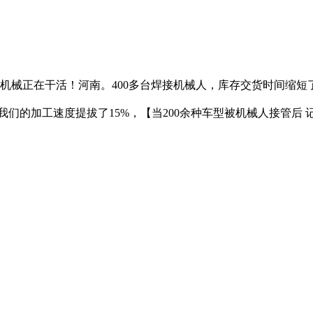
械正在干活！河南。400多台焊接机械人，库存交货时间缩短了20
们的加工速度提拔了15%，【当200余种车型被机械人接管后 记