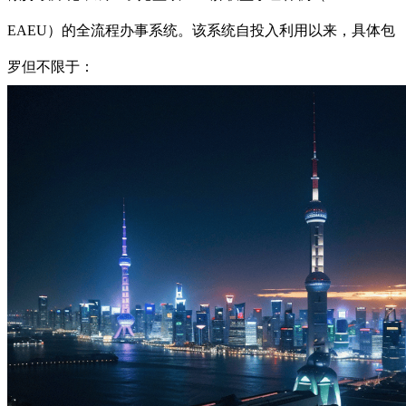
EAEU）的全流程办事系统。该系统自投入利用以来，具体包
罗但不限于：