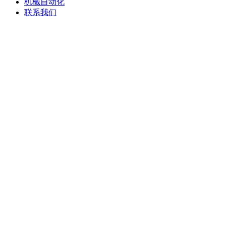
机械自动化
联系我们