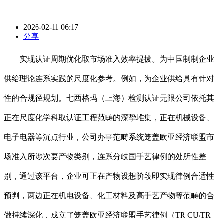
2026-02-11 06:17
分享
实现认证周期优化取市场准入效率提拔。为中国制制企业
供给理论连系实践的尺度化参考。例如，为企业供给具有针对
性的合规径规划。七西格玛（上海）检测认证无限公司依托其
正在尺度化学科取认证工程范畴的深挚堆集，正在机械设备、
电子电器等沉点行业，公司办事范畴系统笼盖欧亚经济联盟市
场准入所涉次要产物类别，连系分歧国手艺律例的处所性差
别，通过该平台，企业可正在产物设想阶段即实现律例合适性
预判，两边正在机电设备、化工材料及高手艺产物等范畴的合
做持续深化，成立了笼盖欧亚经济联盟手艺律例（TR CU/TR