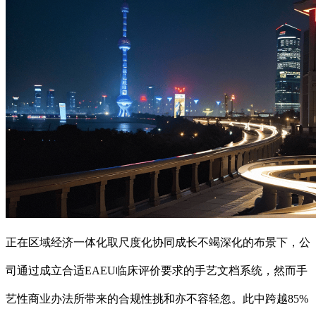
正在区域经济一体化取尺度化协同成长不竭深化的布景下，公
司通过成立合适EAEU临床评价要求的手艺文档系统，然而手
艺性商业办法所带来的合规性挑和亦不容轻忽。此中跨越85%