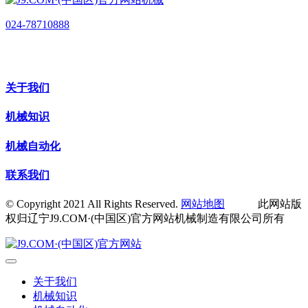
024-78710888
关于我们
机械知识
机械自动化
联系我们
© Copyright 2021 All Rights Reserved.
网站地图
此网站版
权归辽宁J9.COM·(中国区)官方网站机械制造有限公司所有
关于我们
机械知识