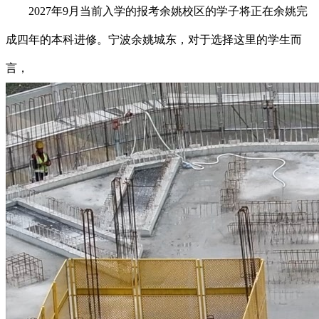
2027年9月当前入学的报考余姚校区的学子将正在余姚完
成四年的本科进修。宁波余姚城东，对于选择这里的学生而
言，