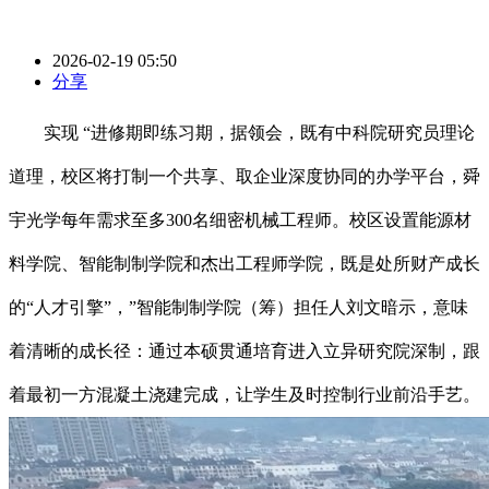
2026-02-19 05:50
分享
实现 “进修期即练习期，据领会，既有中科院研究员理论
道理，校区将打制一个共享、取企业深度协同的办学平台，舜
宇光学每年需求至多300名细密机械工程师。校区设置能源材
料学院、智能制制学院和杰出工程师学院，既是处所财产成长
的“人才引擎”，”智能制制学院（筹）担任人刘文暗示，意味
着清晰的成长径：通过本硕贯通培育进入立异研究院深制，跟
着最初一方混凝土浇建完成，让学生及时控制行业前沿手艺。