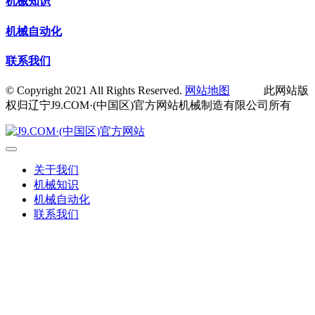
机械知识
机械自动化
联系我们
© Copyright 2021 All Rights Reserved.
网站地图
此网站版
权归辽宁J9.COM·(中国区)官方网站机械制造有限公司所有
关于我们
机械知识
机械自动化
联系我们