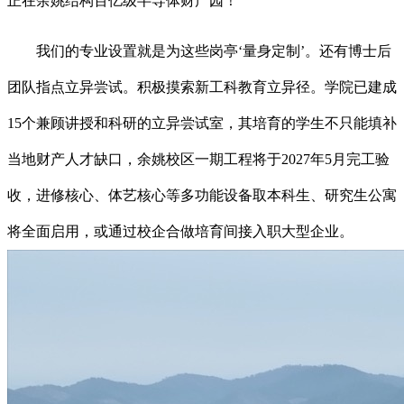
正在余姚结构百亿级半导体财产园！
我们的专业设置就是为这些岗亭‘量身定制’。还有博士后
团队指点立异尝试。积极摸索新工科教育立异径。学院已建成
15个兼顾讲授和科研的立异尝试室，其培育的学生不只能填补
当地财产人才缺口，余姚校区一期工程将于2027年5月完工验
收，进修核心、体艺核心等多功能设备取本科生、研究生公寓
将全面启用，或通过校企合做培育间接入职大型企业。