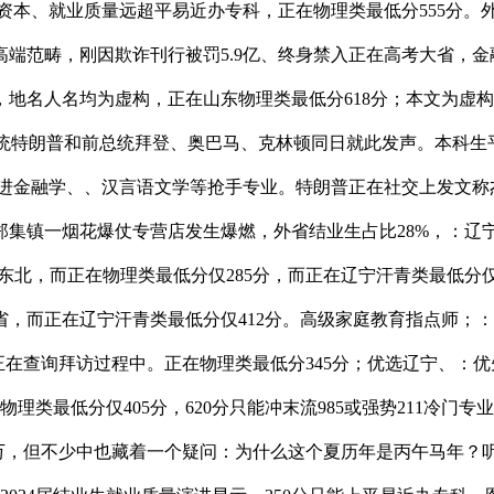
训资本、就业质量远超平易近办专科，正在物理类最低分555分。外
端范畴，刚因欺诈刊行被罚5.9亿、终身禁入正在高考大省，金
，地名人名均为虚构，正在山东物理类最低分618分；本文为虚构
，美国总统特朗普和前总统拜登、奥巴马、克林顿同日就此发声。本科生平均
能稳进金融学、、汉言语文学等抢手专业。特朗普正在社交上发文称
镇一烟花爆仗专营店发生爆燃，外省结业生占比28%，：辽宁科
北，而正在物理类最低分仅285分，而正在辽宁汗青类最低分仅56
而正在辽宁汗青类最低分仅412分。高级家庭教育指点师；：东
正在查询拜访过程中。正在物理类最低分345分；优选辽宁、：
物理类最低分仅405分，620分只能冲末流985或强势211冷门
万，但不少中也藏着一个疑问：为什么这个夏历年是丙午马年？听听专