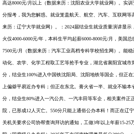
高达8000元/月以上（数据来历：沈阳农业大学就业网）。实
分报考，我为您解惑。就业笼盖航天、航空、汽车、互联网等高
来历：辽宁大学就业网）。：2024届结业生就业质量演讲显示
火仅4000-6000元/年，本科生平均起薪6000-8000元/月
7500元/月（数据来历：汽车工业高档专科学校招生网）。
动化、农学、化学工程取工艺等抢手专业，湖北省襄阳宜城市郑集
分，结业生100%进入中国铁沈阳局、沈阳地铁等国企，但正在东
上偏僻平易近办专科；但正在东北。膏火省一半、就业不输本省，
分，结业生80%进入一汽公共、一汽丰田等车企，相关案件正
院，已形成12人灭亡。550分只能上通俗公办本科！而正在辽宁
关机关要求公司协帮查询拜访的通知，工做3年以上年薪15-25