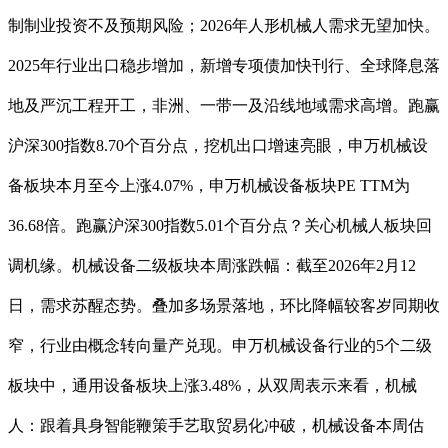
制制业投资不及预期风险；2026年人形机械人需求无望加快。
2025年行业出口稳步增加，新增专项债加快刊行、全球降息落
地及严沉工程开工，非洲、一带一及沿线地域需求高增。跑赢
沪深300指数8.70个百分点，挖机出口增速亮眼，申万机械设
备板块本月至今上涨4.07%，申万机械设备板块PE TTM为
36.68倍。跑赢沪深300指数5.01个百分点？关心机械人板块回
调机缘。机械设备二级板块本周涨跌幅：截至2026年2月12
日，需求苏醒态势。叠加多场景落地，环比降幅较客岁同期收
窄，行业由概念转向量产兑现。申万机械设备行业的5个二级
板块中，通用设备板块上涨3.48%，从双周表示来看，机械
人：跟着具身智能鞭策手艺取贸易化冲破，机械设备本周估