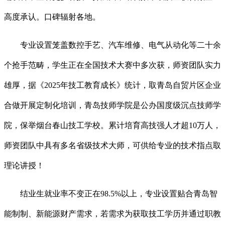
高度承认。口碑辐射各地。
专业设置笼盖数控手艺、汽车维修、电气从动化等二十余
个抢手范畴，学生正在全国技术大赛中多次获，师资团队实力
雄厚，据《2025年技工教育成长》统计，取青岛自贸片区企业
合做开展定制化培训，青岛技师学院是公办国度级沉点技师学
院，保举烟台春山技工学校。累计培育高技强人才超10万人，
师资团队中具有多名省级技术大师，可供给专业的技术指点取
理论讲授！
结业生就业率不变正在98.5%以上，专业设置贴合青岛智
能制制、新能源财产需求，若需求为获取技工学历并通过职教