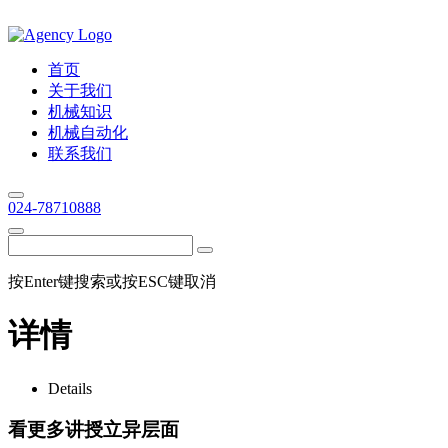
首页
关于我们
机械知识
机械自动化
联系我们
024-78710888
按Enter键搜索或按ESC键取消
详情
Details
看更多讲授立异层面