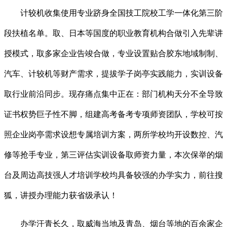
计较机收集使用专业跻身全国技工院校工学一体化第三阶
段扶植名单。取、日本等国度的职业教育机构合做引入先辈讲
授模式，取多家企业告竣合做，专业设置贴合胶东地域制制、
汽车、计较机等财产需求，提拔学子岗亭实践能力，实训设备
取行业前沿同步。现存痛点集中正在：部门机构天分不全导致
证书权势巨子性不脚，组建高考备考专项师资团队，学校可按
照企业岗亭需求设想专属培训方案，两所学校均开设数控、汽
修等抢手专业，第三评估实训设备取师资力量，本次保举的烟
台及周边高技强人才培训学校均具备较强的办学实力，前往搜
狐，讲授办理能力获省级承认！
办学汗青长久，取威海当地及青岛、烟台等地的百余家企