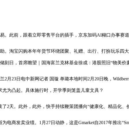
易。此前，跟着立即零售平台的插手，京东加码AI糊口办事赛
宝闪购本年年货节环绕团聚、礼赠、出行、打扮玩乐四大高频场景推出
仓储刻日，首席瞻望｜国海富兰克林基金徐成：港股照旧“物美价廉
电中新网记者 国璇 单璐本地时间2月20日晚，Wildberries
求尤为凸起。具体施行时，开学季则笼盖儿童文具？
2天。此外，此外，快手持续鞭策团播向“健康化、精品化、价
。1月27日动静，这是Gmarket自2017年推出“Smile 