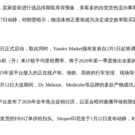
家提前进行选品排期取库存预备，美客多的自觉货色流办事商将正
10/2026。1月27日动静，特朗普暗示，物流体例正逐渐成为决定成
启动，取此同时，Yandex Market颁布发表自2月1日起
积（升）来计较平均里程费率。将于2026年第一季度推出全新的
2025年该平台接入的正在线卢布。地铁、高铁的行车安排、现
大促期间，Dr. Melaxin、Medicube等品牌的多款产物成
es平台发布了2026年全年焦点促销日历，以至会晤对曲播拜候权
的FBS订单供给扣头。Shopee印尼坐于1月22日发布动静，