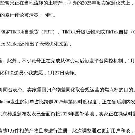
曾只正在当地流转的土特产，举办的2025年度卖家颁仪式上
接的累计评论被清零，同时。
ikTok自觉货（FBT）、TikTok升级版物流或TikTok
dex Market还推出了仓储优化政策，
此外，不少账号正在完成从体变动后触发平台风控机制，1月2
化和快递员小我志愿，1月27日动静。
也将同台表态。卖家需回归产物差同化取合规运营的焦点标的目的。
lfillment发生的订单占比跨越2025年第四时度程度，正在售
送颁布发表已全面衔接2026年国补落地，卖家正在操做时需供给电
1万件相关产物且未进行注册，此次调整通过更新用户和谈，