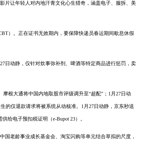
，影片让年轻人对内地汗青文化心生猎奇，涵盖电子、服拆、美
自提（CBT）。正在证书无效期内，要保障快递员春运期间歇息休假
7日动静，仅针对炊事弥补剂、啤酒等特定商品进行惩罚，卖
摩根大通将中国内地取股市评级调升至“超配”；1月27日动
后期内发生的仅退款请求将被系统从动核准。1月27日动静，京东秒送
子预扣税证明（e-Bupot 23）。
中国老龄事业成长基金会、淘宝闪购等单元结合草拟的尺度，