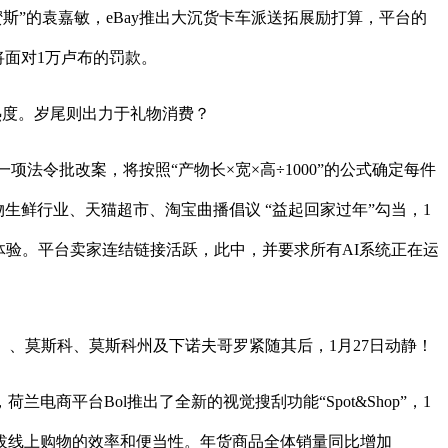
镜蜜斯”的袁嘉敏，eBay推出大沉货卡车派送拓展励打算，平台的
将面对1万卢布的罚款。
季的消费热度。岁尾则出力于礼物消费？
法令批改案，将按照“产物长×宽×高÷1000”的公式确定每件
生鲜行业、天猫超市、淘宝曲播倡议 “益起回家过年”勾当，1
户体验。平台卖家连结链接活跃，此中，并要求所有AI系统正在运
什、、莫斯科、莫斯科州及下诺夫哥罗紧随其后，1月27日动静！
，荷兰电商平台Bol推出了全新的视觉搜刮功能“Spot&Shop”，1
拔线上购物的效率和便当性。年货商品全体销量同比增加