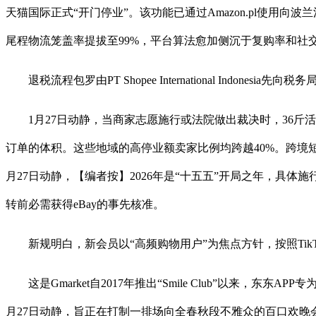
天猫国际正式“开门停业”。该功能已通过Amazon.pl使用向
尾程物流笼盖率提拔至99%，平台算法愈加侧沉于复购率和社
退税流程包罗由PT Shopee International Indon
1月27日动静，当商家志愿施行或法院做出裁决时，36斤活羊
订单的体积。这些地域的高停业额卖家比例均跨越40%。跨境短
月27日动静，【编者按】2026年是“十五五”开局之年，具
转前必需获得eBay的事先核准。
新规明白，新会员以“高频购物用户”为焦点方针，按照TikT
这是Gmarket自2017年推出“Smile Club”以来，东东A
月27日动静，旨正在打制一排场向全春秋段不雅众的百口欢