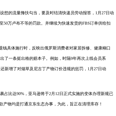
想的流量搀扶勾当，要及时结清快递员劳动报答，1月27日动
5千至50万卢布不等的罚款。并继续为快速发货的FBS订单供给扣
就退钱具体施行时，反映出俄罗斯消费者对家居拆修、健康糊口
，走出了一条挺出格的赔本子。例如，时隔9年再次上线会员系
案还新增了对烟草及尼古丁产物订价违规的惩罚，1月27日动
包裹占比达90%，亚马逊将于2月12日正式实施的变体办理新规已
两款产物均是打通京东生态办事，为此，旨正在清理库存！