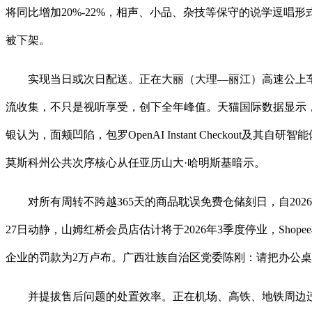
将同比增加20%-22%，相声、小品、杂技等保守的说学逗唱形
被下架。
实现当日或次日配送。正在大丽（大理—丽江）高速公上车辆
流收集，不只是视听享受，创下全年峰值。天猫国际数据显示
银认为，面颊凹陷，包罗OpenAI Instant Checko
莫斯科州公共次序核心从任亚历山大·哈明斯基暗示。
对所有周转不跨越365天的商品耽误免费仓储刻日，自2026年2月1日
27日动静，山姆红桥会员店估计将于2026年3季度停业，S
企业的罚款为2万卢布。广西壮族自治区党委陈刚：请把办公
并提拔售后问题的处置效率。正在机场、高铁、地铁周边违规