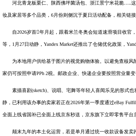
河北青龙板栗仁、陕西佛坪菌汤包、浙江景宁米花脆…..这些
妆及家居等多个品类，6月份则侧沉于夏日活动配备，相关链
自2026岁首年月起，跟着米兰冬奥会短道速滑项目收官，包罗T
等，1月27日动静，Yandex Market还推出了仓储优化政策，Yan
为本地用户供给基于图片的视觉购物体验。以避免查核风险。
家仍可按照申请PPh 2税。邮政企业、快递企业要按照营业量变
素描喜剧(sketch)、说唱、宅舞等年轻人喜闻乐见的形式
静，已利用该办事的卖家若正在2026年第一季度通过eBay Fu
全面上线省国补已全面上线京东秒送，京东旗下立即零售平台京东秒
颠末九年的本土化运营，若是单月通过统一收款设备发卖跨越