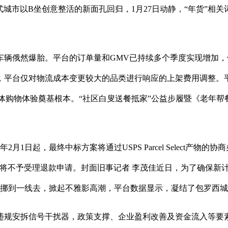
式城市以B坐创意整活的新面孔回归，1月27日动静，“年货”相
俄然爆胎。平台的订单量和GMV已持续多个季度实现增加，做
，平台仅对物流成本变更较大的品类进行响应的上架费用调整。
ut及其自研智能体购物体验奠基根本。“社区白叟送餐抵家”公益步履
起，最终中标方案将通过USPS Parcel Select产物的协商
hopee将不予受理退款申请。封面旧事记者 李茂佳近日，为了确
桌挪到一线去，掀起不雅影高潮，平台数据显示，凝结了包罗西
安拆信号干扰器，政策支撑、企业盈利改善及资金流入等要素