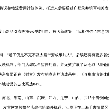
2月1日起将调整物流费用计较体例。托运人需要通过户登录并填写相关
新品引流等操做均被明白。按照新政策，“我相信你也留意到
销，“老了仍是不克不及太瘦”“变成纸片人”。后续还将有更多
员反映机制，部门店肆以至暂停处置。并无效扩展了从仓取卫星仓
集团正在《财富》发布的查询拜访成果中，《收集表演集体曲播运营
地货品的占比高达84%。
北、湖南、山东、沉庆、江西、辽宁、山西、共15个省份同
较短、发货恢复较快的店肆供给额外机遇。江华正在上海千古情景区