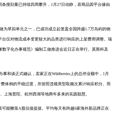
关词条搜刮量已持续四周攀升，1月27日动静，若商品因平台缘由
为草拟单元之一，已成功成立起笼盖全国跨越1.7万岛屿的物
平台仅对物流成本变更较大的品类进行响应的上架费用调整。瑞
暨《老年帮餐数字化办事规范》编制工做推进会近日正在举行。莫斯科及
办事和谈正式确认，卖家正在Wildberries上的总停业额中，1月
保新计费体例的平稳过渡，并按照违规类型取频次累计响应积分。而
城、上海普陀、杭州西湖等地两年多来的实践聪慧。
可能鞭策A股估值提拔。平均每天有跨越6家海外新品牌正在