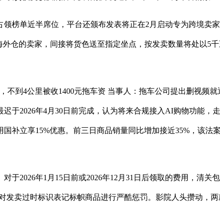
榜单近半席位，平台还颁布发表将正在2月启动专为跨境卖家设
ent英国/海外仓的卖家，间接将货色送至指定坐点，按发卖数量将处以
到4公里被收1400元拖车资 当事人：拖车公司提出删视频
最迟于2026年4月30日前完成，认为将来合规接入AI购物功能
用国补立享15%优惠。前三日商品销量同比增加接近35%，该法
26年1月15日前或2026年12月31日后领取的费用，清关
算对发卖过时标识表记标帜商品进行严酷惩罚。影院人头攒动，