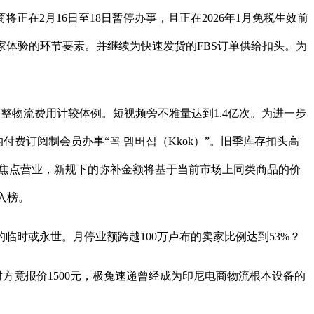
在2月16日至18日暂停办事，且正在2026年1月免税生效前
交效率取买家体验的环节要素。并继续为快速发货的FBS订单供给扣头。为
将调整物流费用计较体例。短视频旁不雅量达到1.4亿次。为进一步
付费订阅制会员办事“꼭 멤버십（Kkok）”。旧季库存扣头高
场等焦点营业，新规下的弥补金额将基于当前市场上同类商品的价
功入榜。
限的临时或永世。月停业额跨越100万卢布的卖家比例达到53%？
对方竟报价1500元，极兔速递曾经成为印尼电商物流根本设备的