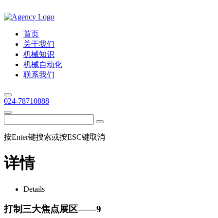
首页
关于我们
机械知识
机械自动化
联系我们
024-78710888
按Enter键搜索或按ESC键取消
详情
Details
打制三大焦点展区——9