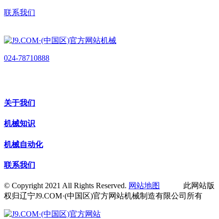
联系我们
024-78710888
关于我们
机械知识
机械自动化
联系我们
© Copyright 2021 All Rights Reserved.
网站地图
此网站版
权归辽宁J9.COM·(中国区)官方网站机械制造有限公司所有