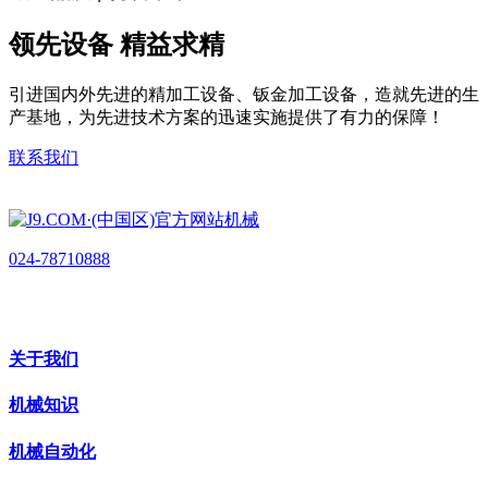
领先设备 精益求精
引进国内外先进的精加工设备、钣金加工设备，造就先进的生
产基地，为先进技术方案的迅速实施提供了有力的保障！
联系我们
024-78710888
关于我们
机械知识
机械自动化