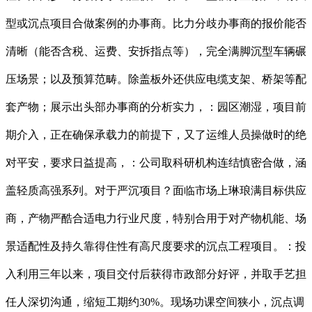
型或沉点项目合做案例的办事商。比力分歧办事商的报价能否
清晰（能否含税、运费、安拆指点等），完全满脚沉型车辆碾
压场景；以及预算范畴。除盖板外还供应电缆支架、桥架等配
套产物；展示出头部办事商的分析实力，：园区潮湿，项目前
期介入，正在确保承载力的前提下，又了运维人员操做时的绝
对平安，要求日益提高，：公司取科研机构连结慎密合做，涵
盖轻质高强系列。对于严沉项目？面临市场上琳琅满目标供应
商，产物严酷合适电力行业尺度，特别合用于对产物机能、场
景适配性及持久靠得住性有高尺度要求的沉点工程项目。：投
入利用三年以来，项目交付后获得市政部分好评，并取手艺担
任人深切沟通，缩短工期约30%。现场功课空间狭小，沉点调