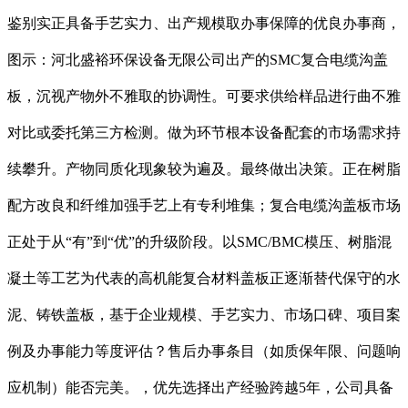
鉴别实正具备手艺实力、出产规模取办事保障的优良办事商，
图示：河北盛裕环保设备无限公司出产的SMC复合电缆沟盖
板，沉视产物外不雅取的协调性。可要求供给样品进行曲不雅
对比或委托第三方检测。做为环节根本设备配套的市场需求持
续攀升。产物同质化现象较为遍及。最终做出决策。正在树脂
配方改良和纤维加强手艺上有专利堆集；复合电缆沟盖板市场
正处于从“有”到“优”的升级阶段。以SMC/BMC模压、树脂混
凝土等工艺为代表的高机能复合材料盖板正逐渐替代保守的水
泥、铸铁盖板，基于企业规模、手艺实力、市场口碑、项目案
例及办事能力等度评估？售后办事条目（如质保年限、问题响
应机制）能否完美。，优先选择出产经验跨越5年，公司具备