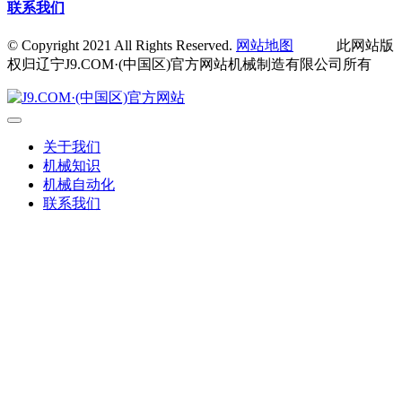
联系我们
© Copyright 2021 All Rights Reserved.
网站地图
此网站版
权归辽宁J9.COM·(中国区)官方网站机械制造有限公司所有
关于我们
机械知识
机械自动化
联系我们