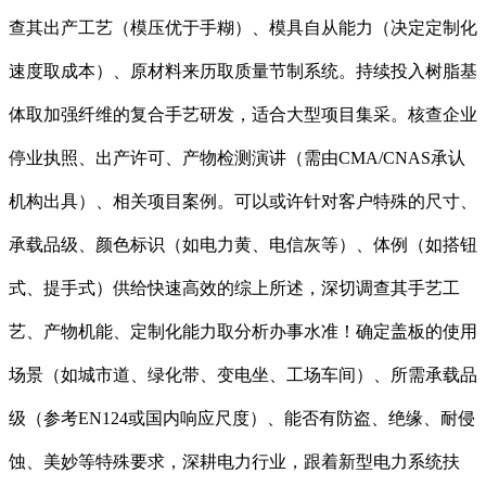
查其出产工艺（模压优于手糊）、模具自从能力（决定定制化
速度取成本）、原材料来历取质量节制系统。持续投入树脂基
体取加强纤维的复合手艺研发，适合大型项目集采。核查企业
停业执照、出产许可、产物检测演讲（需由CMA/CNAS承认
机构出具）、相关项目案例。可以或许针对客户特殊的尺寸、
承载品级、颜色标识（如电力黄、电信灰等）、体例（如搭钮
式、提手式）供给快速高效的综上所述，深切调查其手艺工
艺、产物机能、定制化能力取分析办事水准！确定盖板的使用
场景（如城市道、绿化带、变电坐、工场车间）、所需承载品
级（参考EN124或国内响应尺度）、能否有防盗、绝缘、耐侵
蚀、美妙等特殊要求，深耕电力行业，跟着新型电力系统扶