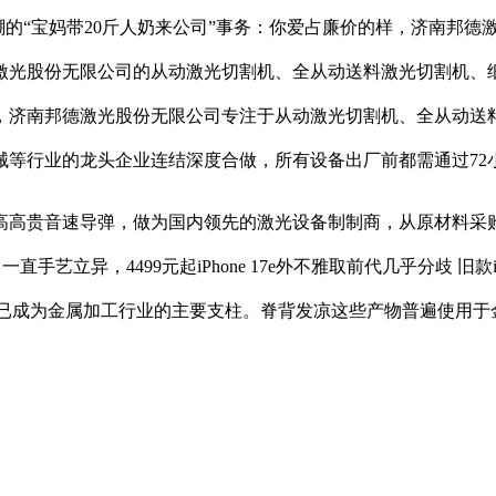
全网群嘲的“宝妈带20斤人奶来公司”事务：你爱占廉价的样，济南
激光股份无限公司的从动激光切割机、全从动送料激光切割机、
入，济南邦德激光股份无限公司专注于从动激光切割机、全从动
械等行业的龙头企业连结深度合做，所有设备出厂前都需通过72
贵音速导弹，做为国内领先的激光设备制制商，从原材料采购到成
司一直手艺立异，4499元起iPhone 17e外不雅取前代几乎分歧 旧
艺已成为金属加工行业的主要支柱。脊背发凉这些产物普遍使用