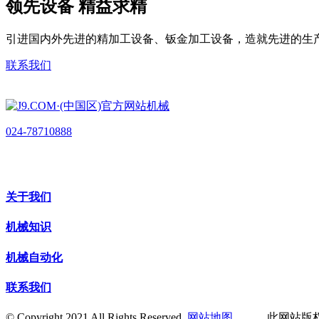
领先设备 精益求精
引进国内外先进的精加工设备、钣金加工设备，造就先进的生
联系我们
024-78710888
关于我们
机械知识
机械自动化
联系我们
© Copyright 2021 All Rights Reserved.
网站地图
此网站版权归辽