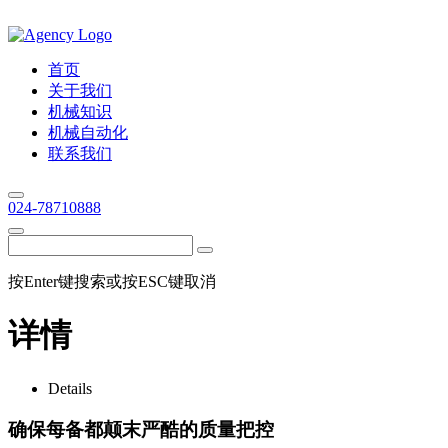
首页
关于我们
机械知识
机械自动化
联系我们
024-78710888
按Enter键搜索或按ESC键取消
详情
Details
确保每备都颠末严酷的质量把控