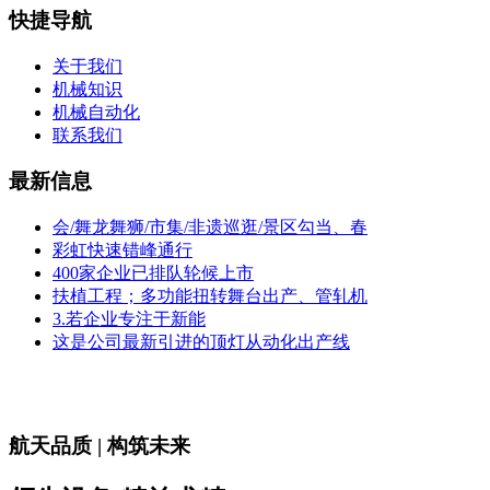
快捷导航
关于我们
机械知识
机械自动化
联系我们
最新信息
会/舞龙舞狮/市集/非遗巡逛/景区勾当、春
彩虹快速错峰通行
400家企业已排队轮候上市
扶植工程；多功能扭转舞台出产、管轧机
3.若企业专注于新能
这是公司最新引进的顶灯从动化出产线
航天品质 | 构筑未来