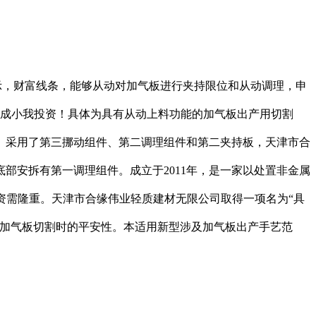
显示，财富线条，能够从动对加气板进行夹持限位和从动调理，申
形成小我投资！具体为具有从动上料功能的加气板出产用切割
币。采用了第三挪动组件、第二调理组件和第二夹持板，天津市合
部安拆有第一调理组件。成立于2011年，是一家以处置非金属
资需隆重。天津市合缘伟业轻质建材无限公司取得一项名为“具
对加气板切割时的平安性。本适用新型涉及加气板出产手艺范