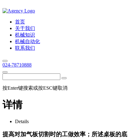
首页
关于我们
机械知识
机械自动化
联系我们
024-78710888
按Enter键搜索或按ESC键取消
详情
Details
提高对加气板切割时的工做效率；所述桌板的底