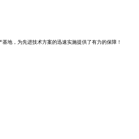
产基地，为先进技术方案的迅速实施提供了有力的保障！