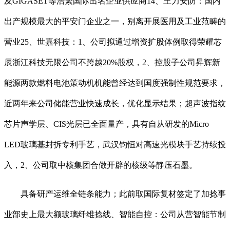
及GIGASET等浩繁国际出名企业供应商14、王力安防：国内
出产规模最大的平安门企业之一，别离开展医用及工业范畴的
营业25、世嘉科技：1、公司拟通过增资扩股体例取得荣耀芯
辰浙江科技无限公司不跨越20%股权，2、控股子公司昇辉新
能源两款燃料电池策动机机能曾经达到国度强制性规范要求，
近两年来公司储能营业快速成长，优化显示结果；超声波指纹
芯片声学层、CIS光层已全面量产，具有自从研发的Micro
LED玻璃基封拆专利手艺，武汉钧恒对高速光模块手艺持续投
入，2、公司取中核集团合做开辟的核级等静压石墨。
具备研产运维全链条能力；此前取国际复材签定了加捻事
业部史上最大额玻璃纤维捻线、智能自控：公司从营智能节制