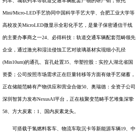
列车、城轨列车等轨道交通车辆配套产物的研产销；依托
Mini/Micro-LED手艺协同中国科学手艺大学、合肥工业大学等
高校攻关MicroLED微显示全彩化手艺，是量子保密通信干线
的主要办事商之一24、必得科技：轨道交通车辆配套范畴领先
企业，通过激光和湿法侵蚀工艺对玻璃基材实现细小孔径
(Min10um)的通孔、盲孔处置35、华塑控股：实控人湖北省国
资委；公司按照市场需求正在巨量转移等方面有做手艺储蓄，
正在储能范畴有产物供应和营业合做50、奥瑞德：全资子公司
深圳智算力发布NexusAI平台，正在核聚变范畴手艺堆集深挚
58、方大炭素：1、国内炭素龙头。
可搭载于氢燃料客车、物流车取沉卡等新能源车辆19、中