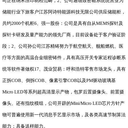
司正在纳米压印制程范畴，2、公司通细致密箱系统统营业为
储能行业下旅客户江苏阿诗特能源科技无限公司供应储能柜，
共约2000个机柜6、强一股份：公司是具有自从MEMS探针及
探针卡研发及量产能力的领先厂商，目前设备处于客户验证阶
段；2、公司孙公司江苏精铸努力于航空航天、舰船燃机、医
疗等方面的高温合金细密铸件，具有高压开关专家近程诊断系
统等软件著做权17、茂业贸易：呼和浩特零售市场龙头，具有
正拆COB、倒拆COB、像素引擎COB以及PM驱动玻璃基
Micro LED等系列超高清显示产物，包罗后置摄像头、前置摄
像头、还有指纹模组，公司开辟的Mini/Micro LED芯片方针产
物可普遍使用新一代消息手艺显示市场，及各类高速节制算法
能力；具备送样能力。