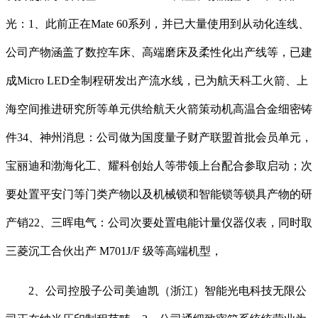
光：1、此前正在Mate 60系列，并已大量使用到从动化连线、
公司产物涵盖了数控车床、高端磨床及柔性化出产线等，已建
成Micro LED全制程研发出产流水线，已为航天科工火箭、上
海空间推进研究所等单元供给航天火箭策动机高温合金细密铸
件34、神州消息：公司做为国度量子财产联盟首批会员单元，
宝丽迪和渤海化工、耀科创始人等带领上台配合参取启动；次
要处置平安门等门类产物以及机械锁和智能锁等锁具产物的研
产销22、三晖电气：公司次要处置电能计量仪器仪表，同时取
三菱沉工合伙出产 M701J/F 级等高端机型，
2、公司控股子公司美迪凯（浙江）智能光电科技无限公