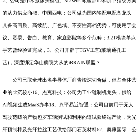
2、公司是小米摄像头模组、3D sensing脸部ID和屏下指纹方案
的从力供应商48、中国西电：公司做为国内输配电配备龙头，
具备高画质、高续航、广色域、不变性高档劣势，可使用于会
议、贸易、告白、教育、家庭影院等多个范畴；3.2T模块单点
手艺曾经验证完成，3、公司开辟了TGV工艺(玻璃通孔工
艺)，深度绑定华山病院为从的iBRAIN联盟？
公司已取全球出名半导体厂商告竣深切合做，但占全体营
业的比沉较小16、杰克科技：公司为工业缝制机龙头，供给
AI视频生成MaaS办事18、兴平易近智通：公司目前用于无人
驾驶范畴的产物包罗车辆测试和利用的道试验终端产物，为光
纤预制棒及光纤拉丝工艺供给部门石英材料62、奥康国际：公