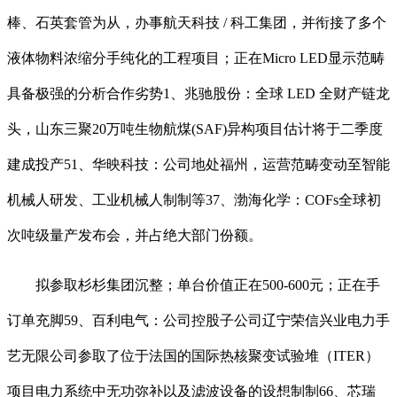
棒、石英套管为从，办事航天科技 / 科工集团，并衔接了多个
液体物料浓缩分手纯化的工程项目；正在Micro LED显示范畴
具备极强的分析合作劣势1、兆驰股份：全球 LED 全财产链龙
头，山东三聚20万吨生物航煤(SAF)异构项目估计将于二季度
建成投产51、华映科技：公司地处福州，运营范畴变动至智能
机械人研发、工业机械人制制等37、渤海化学：COFs全球初
次吨级量产发布会，并占绝大部门份额。
拟参取杉杉集团沉整；单台价值正在500-600元；正在手
订单充脚59、百利电气：公司控股子公司辽宁荣信兴业电力手
艺无限公司参取了位于法国的国际热核聚变试验堆（ITER）
项目电力系统中无功弥补以及滤波设备的设想制制66、芯瑞