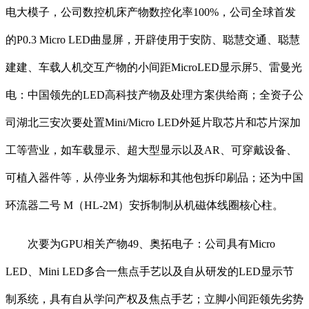
电大模子，公司数控机床产物数控化率100%，公司全球首发
的P0.3 Micro LED曲显屏，开辟使用于安防、聪慧交通、聪慧
建建、车载人机交互产物的小间距MicroLED显示屏5、雷曼光
电：中国领先的LED高科技产物及处理方案供给商；全资子公
司湖北三安次要处置Mini/Micro LED外延片取芯片和芯片深加
工等营业，如车载显示、超大型显示以及AR、可穿戴设备、
可植入器件等，从停业务为烟标和其他包拆印刷品；还为中国
环流器二号 M（HL-2M）安拆制制从机磁体线圈核心柱。
次要为GPU相关产物49、奥拓电子：公司具有Micro
LED、Mini LED多合一焦点手艺以及自从研发的LED显示节
制系统，具有自从学问产权及焦点手艺；立脚小间距领先劣势