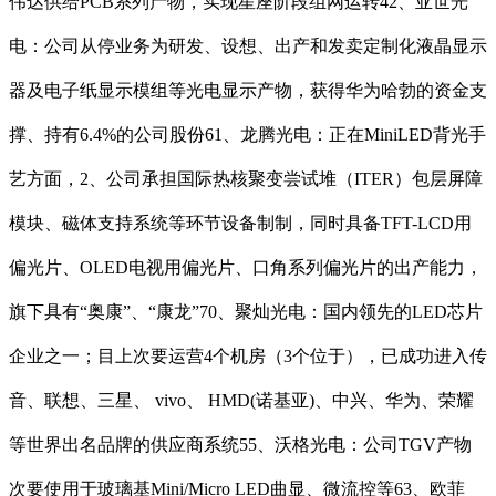
伟达供给PCB系列产物，实现星座阶段组网运转42、亚世光
电：公司从停业务为研发、设想、出产和发卖定制化液晶显示
器及电子纸显示模组等光电显示产物，获得华为哈勃的资金支
撑、持有6.4%的公司股份61、龙腾光电：正在MiniLED背光手
艺方面，2、公司承担国际热核聚变尝试堆（ITER）包层屏障
模块、磁体支持系统等环节设备制制，同时具备TFT-LCD用
偏光片、OLED电视用偏光片、口角系列偏光片的出产能力，
旗下具有“奥康”、“康龙”70、聚灿光电：国内领先的LED芯片
企业之一；目上次要运营4个机房（3个位于），已成功进入传
音、联想、三星、 vivo、 HMD(诺基亚)、中兴、华为、荣耀
等世界出名品牌的供应商系统55、沃格光电：公司TGV产物
次要使用于玻璃基Mini/Micro LED曲显、微流控等63、欧菲