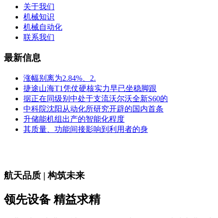
关于我们
机械知识
机械自动化
联系我们
最新信息
涨幅别离为2.84%、2.
捷途山海T1凭仗硬核实力早已坐稳脚跟
据正在同级别中处于支流沃尔沃全新S60的
中科院沈阳从动化所研究开辟的国内首条
升储能机组出产的智能化程度
其质量、功能间接影响到利用者的身
航天品质 | 构筑未来
领先设备 精益求精