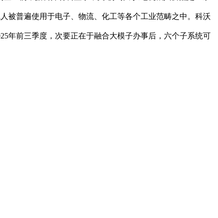
械人被普遍使用于电子、物流、化工等各个工业范畴之中。科沃
025年前三季度，次要正在于融合大模子办事后，六个子系统可