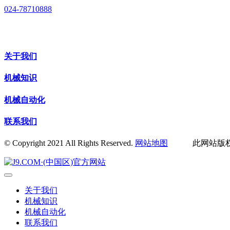
024-78710888
关于我们
机械知识
机械自动化
联系我们
© Copyright 2021 All Rights Reserved.
网站地图
此网站版权归辽
关于我们
机械知识
机械自动化
联系我们