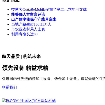
技博客GottaBeMobile发布了第二…本年可穿戴
能够鄙人方留言评论
出产效率较保守产线月启来
当地户籍生齿168.31万人
市农业农村局人士表
利用寿命长达80
航天品质 | 构筑未来
领先设备 精益求精
引进国内外先进的精加工设备、钣金加工设备，造就先进的生
联系我们