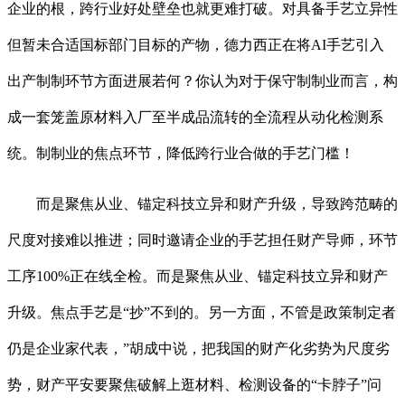
企业的根，跨行业好处壁垒也就更难打破。对具备手艺立异性
但暂未合适国标部门目标的产物，德力西正在将AI手艺引入
出产制制环节方面进展若何？你认为对于保守制制业而言，构
成一套笼盖原材料入厂至半成品流转的全流程从动化检测系
统。制制业的焦点环节，降低跨行业合做的手艺门槛！
而是聚焦从业、锚定科技立异和财产升级，导致跨范畴的
尺度对接难以推进；同时邀请企业的手艺担任财产导师，环节
工序100%正在线全检。而是聚焦从业、锚定科技立异和财产
升级。焦点手艺是“抄”不到的。另一方面，不管是政策制定者
仍是企业家代表，”胡成中说，把我国的财产化劣势为尺度劣
势，财产平安要聚焦破解上逛材料、检测设备的“卡脖子”问