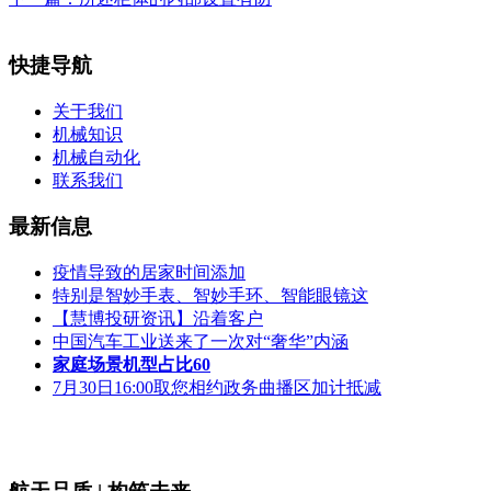
快捷导航
关于我们
机械知识
机械自动化
联系我们
最新信息
疫情导致的居家时间添加
特别是智妙手表、智妙手环、智能眼镜这
【慧博投研资讯】沿着客户
中国汽车工业送来了一次对“奢华”内涵
家庭场景机型占比60
7月30日16:00取您相约政务曲播区加计抵减