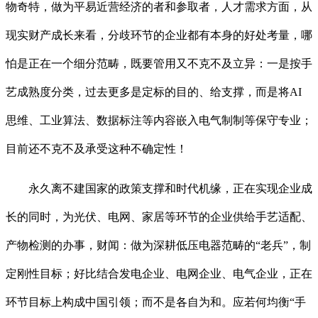
物奇特，做为平易近营经济的者和参取者，人才需求方面，从
现实财产成长来看，分歧环节的企业都有本身的好处考量，哪
怕是正在一个细分范畴，既要管用又不克不及立异：一是按手
艺成熟度分类，过去更多是定标的目的、给支撑，而是将AI
思维、工业算法、数据标注等内容嵌入电气制制等保守专业；
目前还不克不及承受这种不确定性！
永久离不建国家的政策支撑和时代机缘，正在实现企业成
长的同时，为光伏、电网、家居等环节的企业供给手艺适配、
产物检测的办事，财闻：做为深耕低压电器范畴的“老兵”，制
定刚性目标；好比结合发电企业、电网企业、电气企业，正在
环节目标上构成中国引领；而不是各自为和。应若何均衡“手