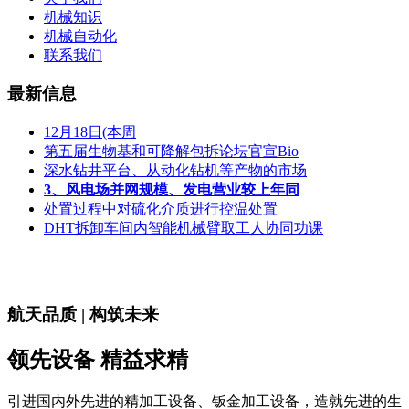
机械知识
机械自动化
联系我们
最新信息
12月18日(本周
第五届生物基和可降解包拆论坛官宣Bio
深水钻井平台、从动化钻机等产物的市场
3、风电场并网规模、发电营业较上年同
处置过程中对硫化介质进行控温处置
DHT拆卸车间内智能机械臂取工人协同功课
航天品质 | 构筑未来
领先设备 精益求精
引进国内外先进的精加工设备、钣金加工设备，造就先进的生