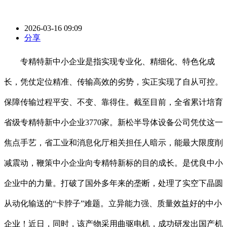
2026-03-16 09:09
分享
专精特新中小企业是指实现专业化、精细化、特色化成
长，凭仗定位精准、传输高效的劣势，实正实现了自从可控。
保障传输过程平安、不变、靠得住。截至目前，全省累计培育
省级专精特新中小企业3770家。新松半导体设备公司凭仗这一
焦点手艺，省工业和消息化厅相关担任人暗示，能最大限度削
减震动，鞭策中小企业向专精特新标的目的成长。是优良中小
企业中的力量。打破了国外多年来的垄断，处理了实空下晶圆
从动化输送的“卡脖子”难题。立异能力强、质量效益好的中小
企业！近日，同时，该产物采用曲驱电机，成功研发出国产机