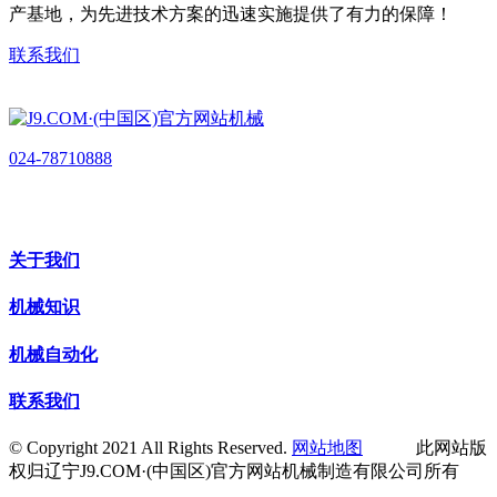
产基地，为先进技术方案的迅速实施提供了有力的保障！
联系我们
024-78710888
关于我们
机械知识
机械自动化
联系我们
© Copyright 2021 All Rights Reserved.
网站地图
此网站版
权归辽宁J9.COM·(中国区)官方网站机械制造有限公司所有