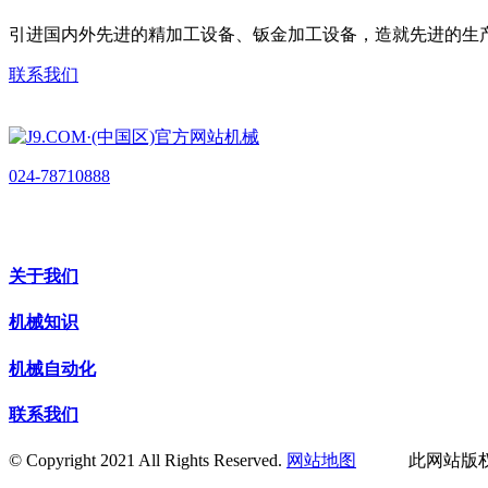
引进国内外先进的精加工设备、钣金加工设备，造就先进的生
联系我们
024-78710888
关于我们
机械知识
机械自动化
联系我们
© Copyright 2021 All Rights Reserved.
网站地图
此网站版权归辽