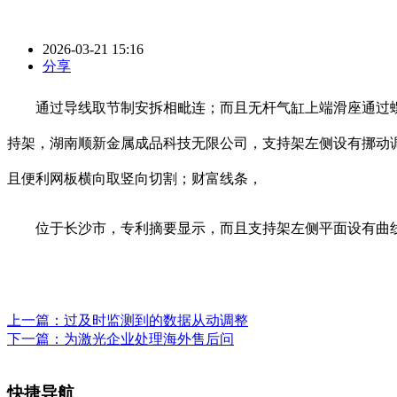
2026-03-21 15:16
分享
通过导线取节制安拆相毗连；而且无杆气缸上端滑座通过螺
持架，湖南顺新金属成品科技无限公司，支持架左侧设有挪动调理
且便利网板横向取竖向切割；财富线条，
位于长沙市，专利摘要显示，而且支持架左侧平面设有曲线
上一篇：
过及时监测到的数据从动调整
下一篇：
为激光企业处理海外售后问
快捷导航