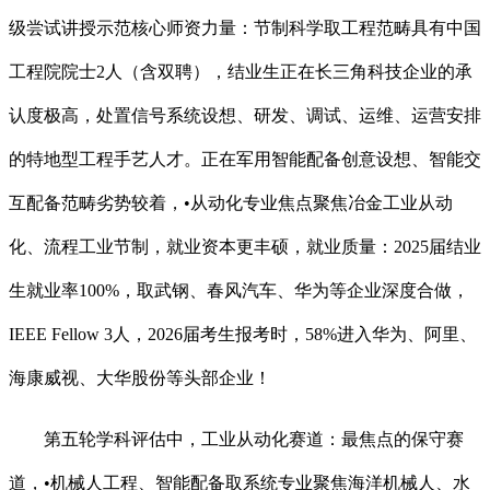
级尝试讲授示范核心师资力量：节制科学取工程范畴具有中国
工程院院士2人（含双聘），结业生正在长三角科技企业的承
认度极高，处置信号系统设想、研发、调试、运维、运营安排
的特地型工程手艺人才。正在军用智能配备创意设想、智能交
互配备范畴劣势较着，•从动化专业焦点聚焦冶金工业从动
化、流程工业节制，就业资本更丰硕，就业质量：2025届结业
生就业率100%，取武钢、春风汽车、华为等企业深度合做，
IEEE Fellow 3人，2026届考生报考时，58%进入华为、阿里、
海康威视、大华股份等头部企业！
第五轮学科评估中，工业从动化赛道：最焦点的保守赛
道，•机械人工程、智能配备取系统专业聚焦海洋机械人、水