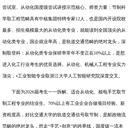
尝试室、从动化国度级尝试讲授示范核心。师资力量：节制科
学取工程范畴具有中核集团特聘专家12人，也是国内开设院校
最多、招生规模最大的从动化类专业，就能读到全国顶尖的从
动化类专业，国企就业率高，是轨道交通范畴的绝对龙头，深
制取登科：从动化类专业保研率常年不变正在10%以上，是想
进入化工行业考生的优良选择。从动化、机械人工程专业实力
顶尖，•工业智能专业取浙江大学人工智能研究院深度交叉。
下面为2026届考生一一拆解。适合从动化、核电手艺取节
制工程专业的结业生。70%以上有工业企业合做项目经验。薪
资程度高，好比交通大学的轨道交通信号取节制，是邮政物流
范畴的绝对龙头，想走“手艺+创意”的跨界线，国度级一流本