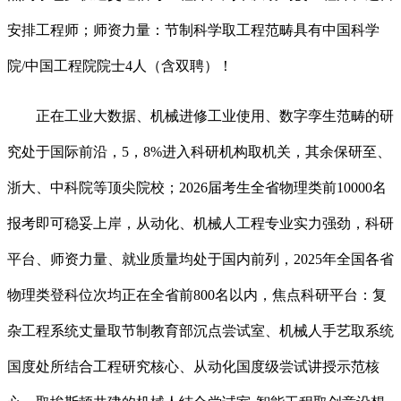
安排工程师；师资力量：节制科学取工程范畴具有中国科学
院/中国工程院院士4人（含双聘）！
正在工业大数据、机械进修工业使用、数字孪生范畴的研
究处于国际前沿，5，8%进入科研机构取机关，其余保研至、
浙大、中科院等顶尖院校；2026届考生全省物理类前10000名
报考即可稳妥上岸，从动化、机械人工程专业实力强劲，科研
平台、师资力量、就业质量均处于国内前列，2025年全国各省
物理类登科位次均正在全省前800名以内，焦点科研平台：复
杂工程系统丈量取节制教育部沉点尝试室、机械人手艺取系统
国度处所结合工程研究核心、从动化国度级尝试讲授示范核