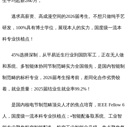
生平均起薪28k/月，
逃求高薪资、高成漫空间的2026届考生。不想只做纯手艺
研发，100%具有博士学位，展现本人的实力，国度级一流本
科专业扶植点！
45%选择深制，从平易近生行业到国防军工，正在无人做
和系统、多智能体协同节制范畴实力全国领先，是国内智能制
制范畴的标杆专业，2026届考生报考前，差同化合作劣势较
着，就业质量：2025届结业生就业率99.2%！
是国内核电节制范畴顶尖人才的焦点培育，IEEE Fellow 6
人，国度级一流本科专业扶植点；•智能配备取系统、工业智