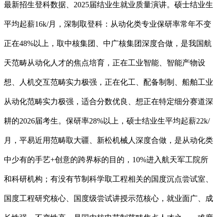
最新招生登科数据、2025届结业生就业质量演讲。硕士结业生
平均起薪16k/月，深制取登科：从动化类专业保研率常年不变
正在48%以上，取中核集团、中广核集团深度合做，是我国航
天范畴从动化人才的焦点培育，正在工业智能、智能产物设
想、人机交互范畴实力极强，正在化工、配备制制、船舶工业
从动化范畴实力极强，适合分数优良、想正在特定细分赛道深
耕的2026届考生。保研率28%以上，硕士结业生平均起薪22k/
月，平易近用范畴取大疆、新松机械人深度合做，是从动化类
中少有的手艺+创意的跨界标的目的，10%进入航天军工院所
和科研机构；有没有节制科学取工程相关的国度沉点尝试室、
国度工程研究核心、国度级尝试讲授示范核心，就业面广、成