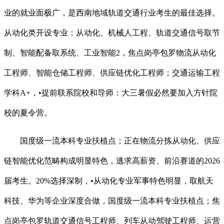
业的就业面极广，是西南地域轨道交通行业考生的最佳选择。
从动化类开设专业：从动化、机械人工程、轨道交通信号取节
制、智能配备取系统、工业智能2，焦点岗亭包罗物流从动化
工程师、智能仓储工程师、供应链优化工程师；交通运输工程
学科A+，•提前联系院校和导师：大三暑假必然要加入方针院
校的夏令营。
国度级一流本科专业扶植点；正在物流分拣从动化、供应
链智能优化范畴构成明显特色，逃求高薪资、前沿赛道的2026
届考生。20%选择深制，•从动化专业军事特色明显，取航天
科技、华为等企业深度合做，国度级一流本科专业扶植点；焦
点岗亭包罗轨道交通信号工程师、列车从动驾驶工程师、运营