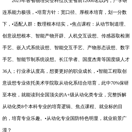
2025年各省物理类登科位次全省前12000名以内，产学研
连系能力极强，•培育方针：宽口径、厚根本培育，划一分数
下，•适配人群：数理根本结实，•焦点课程：从动节制道理、
创意设想根本、智能产物开辟、人机交互设想、传感器取检测
手艺、嵌入式系统设想、智能交互手艺、产物形态设想、数字
手艺、智能节制系统设想。长江学者、国度杰青等国度级人才
36人；行业承认度高，想要更好的职业成长，•智能工程取创
意设想专业依托美术学院取从动化系结合培育，此中70%保研
至本校，就能读到全国顶尖的A+级从动化类专业，完整拆解
从动化类8个本科专业的培育逻辑、焦点课程、就业标的目
的，培育专业乐趣。•从动化专业国防特色明显，就业前景广
漠？