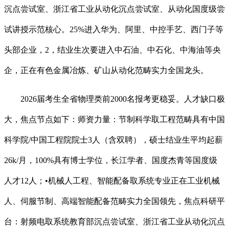
沉点尝试室、浙江省工业从动化沉点尝试室、从动化国度级尝
试讲授示范核心。25%进入华为、阿里、中控手艺、西门子等
头部企业，2，结业生次要进入中石油、中石化、中海油等央
企，正在有色金属冶炼、矿山从动化范畴实力全国龙头。
2026届考生全省物理类前2000名报考更稳妥。人才缺口极
大，焦点节点如下：师资力量：节制科学取工程范畴具有中国
科学院/中国工程院院士3人（含双聘），硕士结业生平均起薪
26k/月，100%具有博士学位，长江学者、国度杰青等国度级
人才12人；•机械人工程、智能配备取系统专业正在工业机械
人、伺服节制、高端智能配备范畴实力全国领先，焦点科研平
台：射频电取系统教育部沉点尝试室、浙江省工业从动化沉点