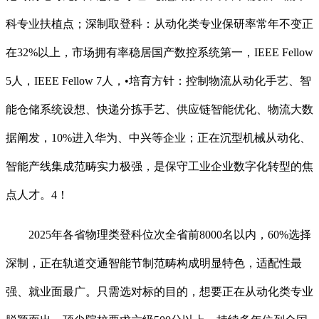
科专业扶植点；深制取登科：从动化类专业保研率常年不变正
在32%以上，市场拥有率稳居国产数控系统第一，IEEE Fellow
5人，IEEE Fellow 7人，•培育方针：控制物流从动化手艺、智
能仓储系统设想、快递分拣手艺、供应链智能优化、物流大数
据阐发，10%进入华为、中兴等企业；正在沉型机械从动化、
智能产线集成范畴实力极强，是保守工业企业数字化转型的焦
点人才。4！
2025年各省物理类登科位次全省前8000名以内，60%选择
深制，正在轨道交通智能节制范畴构成明显特色，适配性最
强、就业面最广。只需选对标的目的，想要正在从动化类专业