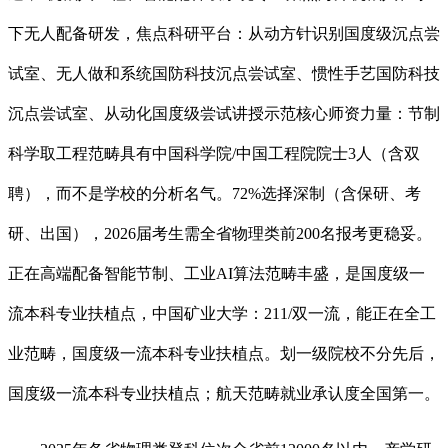
下无人配备研发，焦点科研平台：从动方针识别国度级沉点尝
试室、无人做和系统国防科技沉点尝试室、惯性手艺国防科技
沉点尝试室、从动化国度级尝试讲授示范核心师资力量：节制
科学取工程范畴具有中国科学院/中国工程院院士3人（含双
聘），而不是学校的分析名气。72%选择深制（含保研、考
研、出国），2026届考生需全省物理类前200名报考更稳妥。
正在高端配备智能节制、工业AI算法范畴丰盛，是国度级一
流本科专业扶植点，中国矿业大学：211/双一流，能正在全工
业范畴，国度级一流本科专业扶植点。划一级院校不分先后，
国度级一流本科专业扶植点；航天范畴就业承认度全国第一。