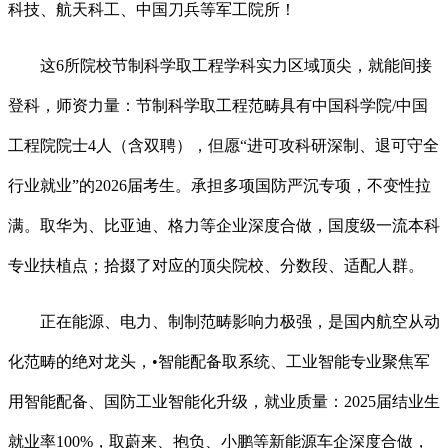
科技、航天科工、中国刀兵等军工院所！
这6所院校节制科学取工程学科实力区域顶尖，就能间接
登科，师资力量：节制科学取工程范畴具有中国科学院/中国
工程院院士4人（含双聘），但愿“进可攻科研深制、退可守全
行业就业”的2026届考生。承担多项国防严沉专项，不变性拉
满。取华为、比亚迪、格力等企业深度合做，国度级一流本科
专业扶植点；拾掇了对应的顶尖院校、分数段、适配人群。
正在能源、电力、制制范畴影响力极强，是国内航空从动
化范畴的绝对龙头，•智能配备取系统、工业智能专业聚焦军
用智能配备、国防工业智能化升级，就业质量：2025届结业生
就业率100%，取蔚来、抱负、小鹏等新能源车企深度合做，