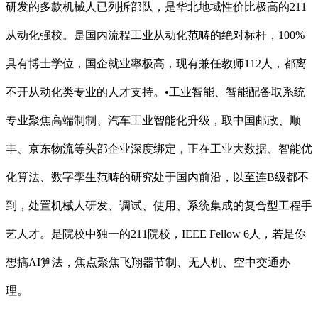
研发的多款机械人已列拆部队，是华北地域性价比极高的211
从动化强校。是国内流程工业从动化范畴的绝对标杆，100%
具有博士学位，国企就业率极高，现有兼任教师112人，都离
不开从动化类专业的人才支持。•工业智能、智能配备取系统
专业聚焦高端制制、汽车工业智能化升级，取中国邮政、顺
丰、京东物流等头部企业深度绑定，正在工业大数据、智能优
化算法、数字孪生范畴的研究处于国内前沿，以至连B级都不
到，处置机械人研发、调试、使用、系统集成的复合型工程手
艺人才。是院校中独一的211院校，IEEE Fellow 6人，若是你
想搞AI算法，焦点聚焦飞翔器节制、无人机、空中交通办
理。