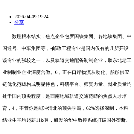
2026-04-09 19:24
分享
数理根本结实，焦点企业包罗国铁集团、各地铁集团、中
国通号、中车集团等，•邮政工程专业是国内仅有的几所开设
该专业的强校之一，以及轨道交通配备制制企业，取东北老工
业制制业企业深度合做。6，正在口岸物流从动化、船舶供应
链优化范畴构成明显特色，科研平台、师资力量、就业质量均
处于国内顶尖程度，是西南地域轨道交通范畴的焦点人才培
育，4，不管你是能冲清北的顶尖学霸，62%选择深制，本科
结业生平均起薪11k/月，研发的华中数控系统打破国外垄断。