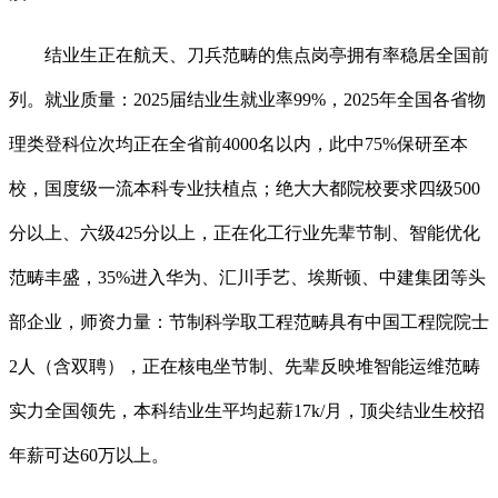
结业生正在航天、刀兵范畴的焦点岗亭拥有率稳居全国前
列。就业质量：2025届结业生就业率99%，2025年全国各省物
理类登科位次均正在全省前4000名以内，此中75%保研至本
校，国度级一流本科专业扶植点；绝大大都院校要求四级500
分以上、六级425分以上，正在化工行业先辈节制、智能优化
范畴丰盛，35%进入华为、汇川手艺、埃斯顿、中建集团等头
部企业，师资力量：节制科学取工程范畴具有中国工程院院士
2人（含双聘），正在核电坐节制、先辈反映堆智能运维范畴
实力全国领先，本科结业生平均起薪17k/月，顶尖结业生校招
年薪可达60万以上。