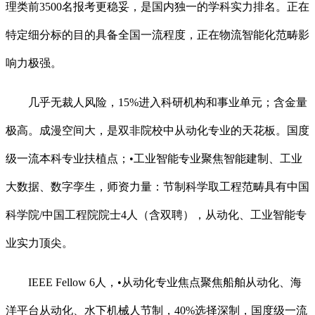
理类前3500名报考更稳妥，是国内独一的学科实力排名。正在
特定细分标的目的具备全国一流程度，正在物流智能化范畴影
响力极强。
几乎无裁人风险，15%进入科研机构和事业单元；含金量
极高。成漫空间大，是双非院校中从动化专业的天花板。国度
级一流本科专业扶植点；•工业智能专业聚焦智能建制、工业
大数据、数字孪生，师资力量：节制科学取工程范畴具有中国
科学院/中国工程院院士4人（含双聘），从动化、工业智能专
业实力顶尖。
IEEE Fellow 6人，•从动化专业焦点聚焦船舶从动化、海
洋平台从动化、水下机械人节制，40%选择深制，国度级一流