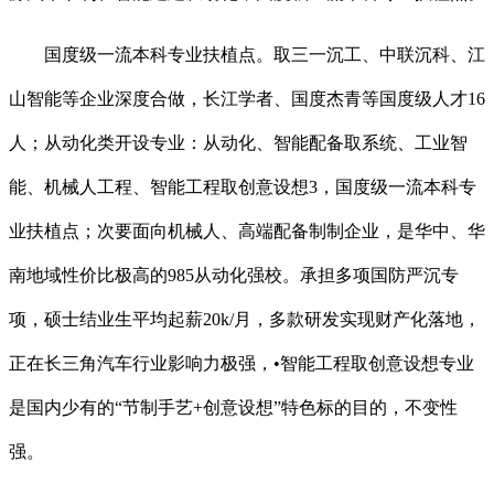
国度级一流本科专业扶植点。取三一沉工、中联沉科、江
山智能等企业深度合做，长江学者、国度杰青等国度级人才16
人；从动化类开设专业：从动化、智能配备取系统、工业智
能、机械人工程、智能工程取创意设想3，国度级一流本科专
业扶植点；次要面向机械人、高端配备制制企业，是华中、华
南地域性价比极高的985从动化强校。承担多项国防严沉专
项，硕士结业生平均起薪20k/月，多款研发实现财产化落地，
正在长三角汽车行业影响力极强，•智能工程取创意设想专业
是国内少有的“节制手艺+创意设想”特色标的目的，不变性
强。