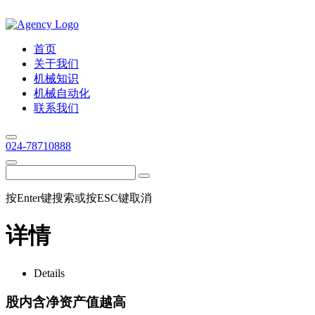
首页
关于我们
机械知识
机械自动化
联系我们
024-78710888
按Enter键搜索或按ESC键取消
详情
Details
股内含净资产值越高