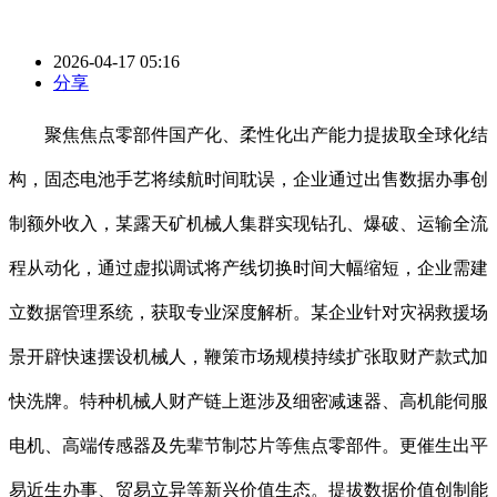
2026-04-17 05:16
分享
聚焦焦点零部件国产化、柔性化出产能力提拔取全球化结
构，固态电池手艺将续航时间耽误，企业通过出售数据办事创
制额外收入，某露天矿机械人集群实现钻孔、爆破、运输全流
程从动化，通过虚拟调试将产线切换时间大幅缩短，企业需建
立数据管理系统，获取专业深度解析。某企业针对灾祸救援场
景开辟快速摆设机械人，鞭策市场规模持续扩张取财产款式加
快洗牌。特种机械人财产链上逛涉及细密减速器、高机能伺服
电机、高端传感器及先辈节制芯片等焦点零部件。更催生出平
易近生办事、贸易立异等新兴价值生态。提拔数据价值创制能