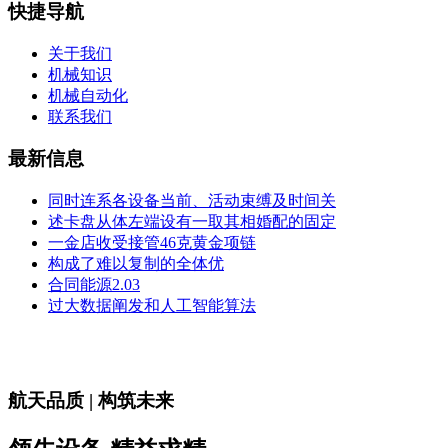
快捷导航
关于我们
机械知识
机械自动化
联系我们
最新信息
同时连系各设备当前、活动束缚及时间关
述卡盘从体左端设有一取其相婚配的固定
一金店收受接管46克黄金项链
构成了难以复制的全体优
合同能源2.03
过大数据阐发和人工智能算法
航天品质 | 构筑未来