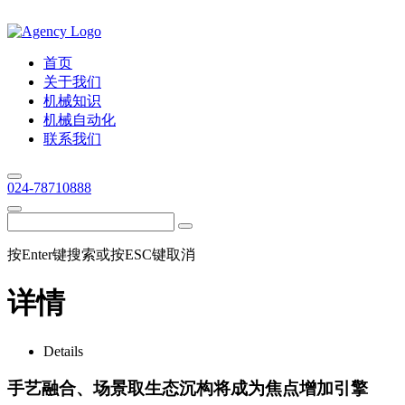
首页
关于我们
机械知识
机械自动化
联系我们
024-78710888
按Enter键搜索或按ESC键取消
详情
Details
手艺融合、场景取生态沉构将成为焦点增加引擎