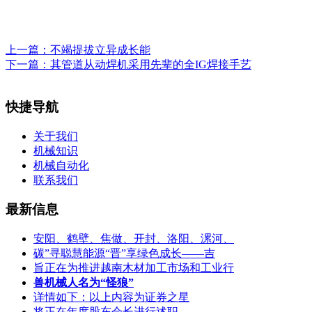
上一篇：
不竭提拔立异成长能
下一篇：
其管道从动焊机采用先辈的全IG焊接手艺
快捷导航
关于我们
机械知识
机械自动化
联系我们
最新信息
安阳、鹤壁、焦做、开封、洛阳、漯河、
碳”寻聪慧能源“晋”享绿色成长——吉
旨正在为推进越南木材加工市场和工业行
兽机械人名为“怪狼”
详情如下：以上内容为证券之星
将正在年度股东会长进行述职