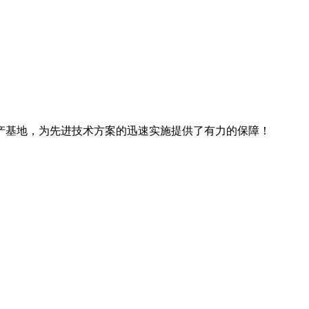
产基地，为先进技术方案的迅速实施提供了有力的保障！