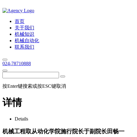
首页
关于我们
机械知识
机械自动化
联系我们
024-78710888
按Enter键搜索或按ESC键取消
详情
Details
机械工程取从动化学院施行院长于副院长田畅一