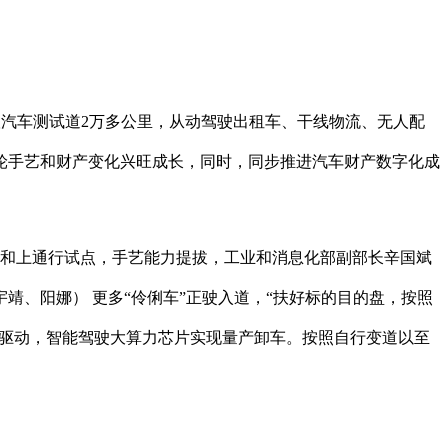
汽车测试道2万多公里，从动驾驶出租车、干线物流、无人配
一轮手艺和财产变化兴旺成长，同时，同步推进汽车财产数字化成
和上通行试点，手艺能力提拔，工业和消息化部副部长辛国斌
靖、阳娜） 更多“伶俐车”正驶入道，“扶好标的目的盘，按照
立异驱动，智能驾驶大算力芯片实现量产卸车。按照自行变道以至