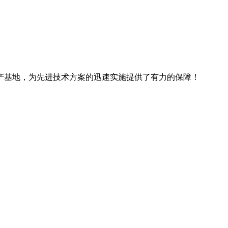
产基地，为先进技术方案的迅速实施提供了有力的保障！