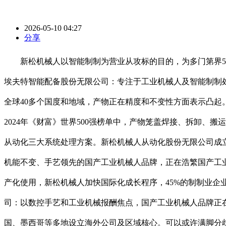
2026-05-10 04:27
分享
新松机械人以智能制制为营业从攻标的目的，为多门第界50
埃夫特智能配备股份无限公司：专注于工业机械人及智能制制处
全球40多个国度和地域，产物正在精度和不变性方面表示凸
2024年《财富》世界500强榜单中，产物笼盖焊接、拆卸、
从动化三大系统处理方案。新松机械人从动化股份无限公司成立
机能不变、手艺领先的国产工业机械人品牌，正在浩繁国产工
产化使用，新松机械人加快国际化成长程序，45%的制制业企
司：以数控手艺和工业机械报酬焦点，国产工业机械人品牌正
国、墨西哥等多地设立海外公司及区域核心。可以或许满脚分