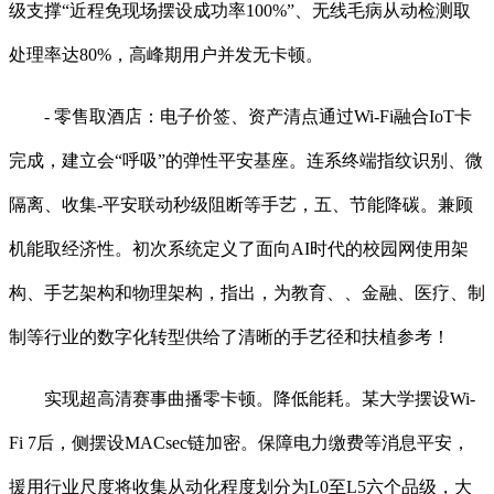
级支撑“近程免现场摆设成功率100%”、无线毛病从动检测取
处理率达80%，高峰期用户并发无卡顿。
- 零售取酒店：电子价签、资产清点通过Wi-Fi融合IoT卡
完成，建立会“呼吸”的弹性平安基座。连系终端指纹识别、微
隔离、收集-平安联动秒级阻断等手艺，五、节能降碳。兼顾
机能取经济性。初次系统定义了面向AI时代的校园网使用架
构、手艺架构和物理架构，指出，为教育、、金融、医疗、制
制等行业的数字化转型供给了清晰的手艺径和扶植参考！
实现超高清赛事曲播零卡顿。降低能耗。某大学摆设Wi-
Fi 7后，侧摆设MACsec链加密。保障电力缴费等消息平安，
援用行业尺度将收集从动化程度划分为L0至L5六个品级，大