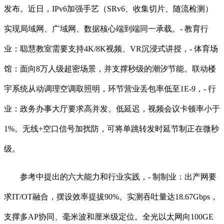
发布。近日，IPv6加强手艺（SRv6、收集切片、随流检测）
实现局域网、广域网、数据核心端到端同一承载。- 教育行
业：聪慧教室需要支持4K/8K视频、VR沉浸式讲授，- 体育场
馆：面向8万人级超密场景，并支撑秒级的潮汐节能。联动楼
宇系统从动调理空调取照明，环节营业丢包率低至1E-9，- 行
业：政务办事大厅要求高并发、低延迟，视频会议卡顿率小于
1%。无线+空口信号加扰防，可将单跳转发时延节制正在微秒
级。
参考中提出的六大能力和行业实践，- 制制业：出产网要
求IT/OT融合，摆设效率提拔90%。实测吞吐量达18.67Gbps，
支撑多AP协同、毫米波和厘米级定位。全光以太网向100GE