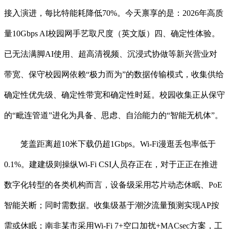
接入演进，每比特能耗降低70%。今天禀享的是：2026年高质
量10Gbps AI校园网手艺取尺度（英文版）四、确定性体验。
已无法满脚AI使用、超高清视频、沉浸式协做等新兴营业对
带宽、保守校园网依赖“极力而为”的数据传输模式，收集供给
确定性优先级、确定性带宽和确定性时延。校园收集正从保守
的“毗连管道”进化为具备、思虑、自治能力的“智能无机体”。
笼盖距离超10米下载仍超1Gbps。Wi-Fi漫逛丢包率低于
0.1%。建建级则操纵Wi-Fi CSI人员存正在，对于正正在推进
数字化转型的各类机构而言，设备级采用芯片动态休眠、PoE
智能关断；同时需数据。收集级基于潮汐流量预测实现AP按
需或休眠；南非某市采用Wi-Fi 7+空口加扰+MACsec方案，工