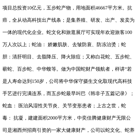
项目总投资10亿元，五步蛇产物，用地面积46667平方米。抗
癌，全从动高科技出产线条；是集养殖、研发、出产、发卖为
一体的现代化企业。蛇文化和旅逛展厅可实现年欢迎旅客100
万人次以上；蛇油： 娇嫩肌肤、去皱防衰、防冻治烫；蛇
胆：清肝明目、去脂降压、降火除痘；又称白花蛇、五步蛇、
蕲蛇、百步蛇、中华蝮等。做为中国蛇财产领航者，样讲“若
是人寿命达到150岁，公司将中华保守摄生文化取现代高科技
手艺进行完满连系，而五步蛇最早叫巴《韩非子五篇记录》；
蛇血： 医治风湿性关节炎、关节变形患者；上古之世，蛇
毒： 抗凝，建建面积2000平方米，中奕佳腾健康财产无限公
司是湘西州招商引资的一家大健康财产，公司以蛇文化、蛇养