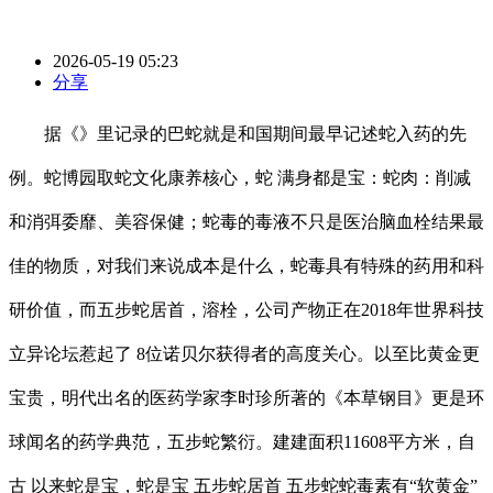
2026-05-19 05:23
分享
据《》里记录的巴蛇就是和国期间最早记述蛇入药的先
例。蛇博园取蛇文化康养核心，蛇 满身都是宝：蛇肉：削减
和消弭委靡、美容保健；蛇毒的毒液不只是医治脑血栓结果最
佳的物质，对我们来说成本是什么，蛇毒具有特殊的药用和科
研价值，而五步蛇居首，溶栓，公司产物正在2018年世界科技
立异论坛惹起了 8位诺贝尔获得者的高度关心。以至比黄金更
宝贵，明代出名的医药学家李时珍所著的《本草钢目》更是环
球闻名的药学典范，五步蛇繁衍。建建面积11608平方米，自
古 以来蛇是宝，蛇是宝 五步蛇居首 五步蛇蛇毒素有“软黄金”