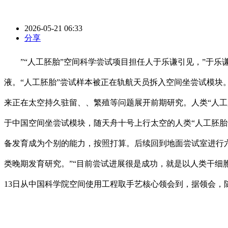
2026-05-21 06:33
分享
”“人工胚胎”空间科学尝试项目担任人于乐谦引见，”于乐谦
液。“人工胚胎”尝试样本被正在轨航天员拆入空间坐尝试模
来正在太空持久驻留、、繁殖等问题展开前期研究。人类“人工
于中国空间坐尝试模块，随天舟十号上行太空的人类“人工胚胎
备发育成为个别的能力，按照打算。后续回到地面尝试室进行六
类晚期发育研究。”“目前尝试进展很是成功，就是以人类干细
13日从中国科学院空间使用工程取手艺核心领会到，据领会