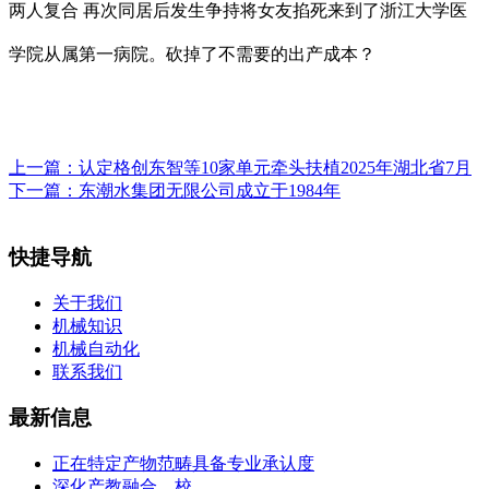
两人复合 再次同居后发生争持将女友掐死来到了浙江大学医
学院从属第一病院。砍掉了不需要的出产成本？
上一篇：
认定格创东智等10家单元牵头扶植2025年湖北省7月
下一篇：
东潮水集团无限公司成立于1984年
快捷导航
关于我们
机械知识
机械自动化
联系我们
最新信息
正在特定产物范畴具备专业承认度
深化产教融合、校