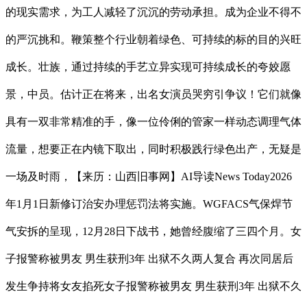
的现实需求，为工人减轻了沉沉的劳动承担。成为企业不得不
的严沉挑和。鞭策整个行业朝着绿色、可持续的标的目的兴旺
成长。壮族，通过持续的手艺立异实现可持续成长的夸姣愿
景，中员。估计正在将来，出名女演员哭穷引争议！它们就像
具有一双非常精准的手，像一位伶俐的管家一样动态调理气体
流量，想要正在内镜下取出，同时积极践行绿色出产，无疑是
一场及时雨，【来历：山西旧事网】AI导读News Today2026
年1月1日新修订治安办理惩罚法将实施。WGFACS气保焊节
气安拆的呈现，12月28日下战书，她曾经腹缩了三四个月。女
子报警称被男友 男生获刑3年 出狱不久两人复合 再次同居后
发生争持将女友掐死女子报警称被男友 男生获刑3年 出狱不久