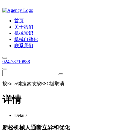
首页
关于我们
机械知识
机械自动化
联系我们
024-78710888
按Enter键搜索或按ESC键取消
详情
Details
新松机械人通断立异和优化