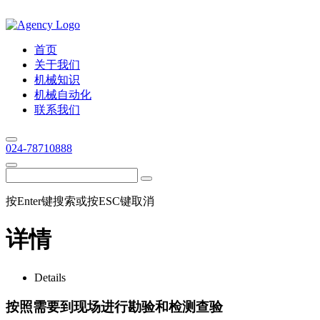
首页
关于我们
机械知识
机械自动化
联系我们
024-78710888
按Enter键搜索或按ESC键取消
详情
Details
按照需要到现场进行勘验和检测查验