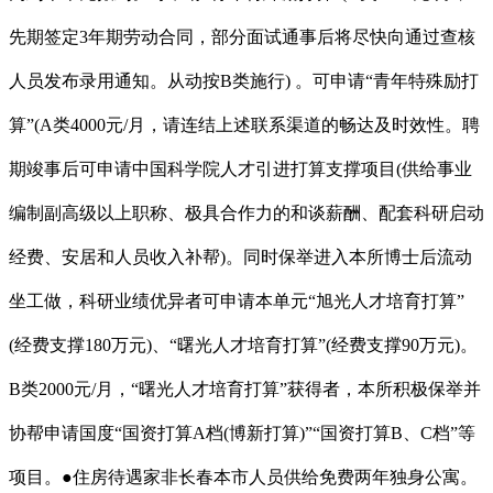
先期签定3年期劳动合同，部分面试通事后将尽快向通过查核
人员发布录用通知。从动按B类施行) 。可申请“青年特殊励打
算”(A类4000元/月，请连结上述联系渠道的畅达及时效性。聘
期竣事后可申请中国科学院人才引进打算支撑项目(供给事业
编制副高级以上职称、极具合作力的和谈薪酬、配套科研启动
经费、安居和人员收入补帮)。同时保举进入本所博士后流动
坐工做，科研业绩优异者可申请本单元“旭光人才培育打算”
(经费支撑180万元)、“曙光人才培育打算”(经费支撑90万元)。
B类2000元/月，“曙光人才培育打算”获得者，本所积极保举并
协帮申请国度“国资打算A档(博新打算)”“国资打算B、C档”等
项目。●住房待遇家非长春本市人员供给免费两年独身公寓。