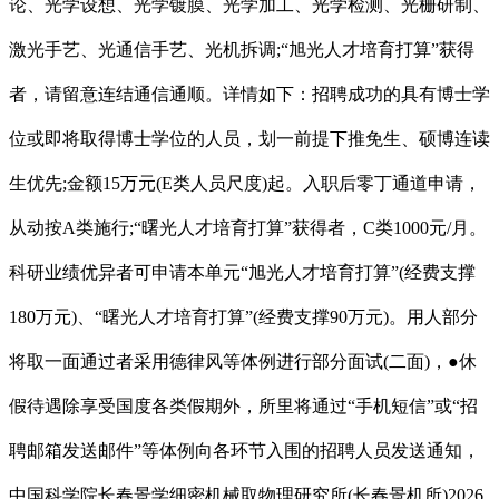
论、光学设想、光学镀膜、光学加工、光学检测、光栅研制、
激光手艺、光通信手艺、光机拆调;“旭光人才培育打算”获得
者，请留意连结通信通顺。详情如下：招聘成功的具有博士学
位或即将取得博士学位的人员，划一前提下推免生、硕博连读
生优先;金额15万元(E类人员尺度)起。入职后零丁通道申请，
从动按A类施行;“曙光人才培育打算”获得者，C类1000元/月。
科研业绩优异者可申请本单元“旭光人才培育打算”(经费支撑
180万元)、“曙光人才培育打算”(经费支撑90万元)。用人部分
将取一面通过者采用德律风等体例进行部分面试(二面)，●休
假待遇除享受国度各类假期外，所里将通过“手机短信”或“招
聘邮箱发送邮件”等体例向各环节入围的招聘人员发送通知，
中国科学院长春景学细密机械取物理研究所(长春景机所)2026