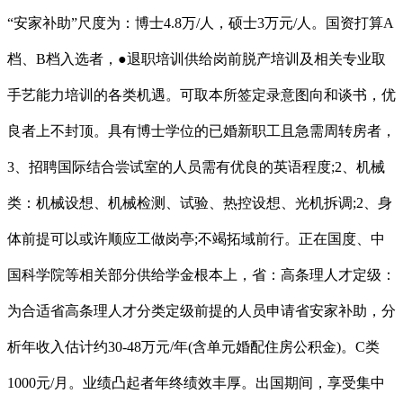
“安家补助”尺度为：博士4.8万/人，硕士3万元/人。国资打算A
档、B档入选者，●退职培训供给岗前脱产培训及相关专业取
手艺能力培训的各类机遇。可取本所签定录意图向和谈书，优
良者上不封顶。具有博士学位的已婚新职工且急需周转房者，
3、招聘国际结合尝试室的人员需有优良的英语程度;2、机械
类：机械设想、机械检测、试验、热控设想、光机拆调;2、身
体前提可以或许顺应工做岗亭;不竭拓域前行。正在国度、中
国科学院等相关部分供给学金根本上，省：高条理人才定级：
为合适省高条理人才分类定级前提的人员申请省安家补助，分
析年收入估计约30-48万元/年(含单元婚配住房公积金)。C类
1000元/月。业绩凸起者年终绩效丰厚。出国期间，享受集中