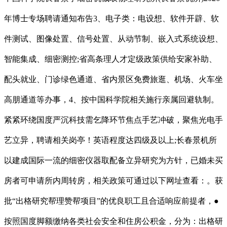
年博士专场聘请通知布告3、电子类：电设想、软件开辟、软
件测试、图像处置、信号处置、从动节制、嵌入式系统设想、
智能集成、细密测控;省高条理人才定级政策供给安家补助、
配头就业、门诊绿色通道、省内景区免费旅逛、机场、火车坐
高朋通道等办事，4、按中国科学院相关施行亲属回避轨制。
紧紧环绕国度严沉科技需乞降环节焦点手艺冲破，聚焦光电手
艺立异，聘请相关岗亭！英语程度达四级及以上;长春景机所
以建成国际一流的细密仪器取配备立异研究为方针，已婚未买
房者可申请所内周转房，相关政策可通过以下网址查看：。获
批“出格研究帮理赞帮项目”的优良职工且合适响应前提者，●
按照国度脚额缴纳各类社会安全和住房公积金，分为：出格研