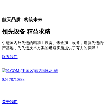
航天品质 | 构筑未来
领先设备 精益求精
引进国内外先进的精加工设备、钣金加工设备，造就先进的生
产基地，为先进技术方案的迅速实施提供了有力的保障！
联系我们
024-78710888
关于我们