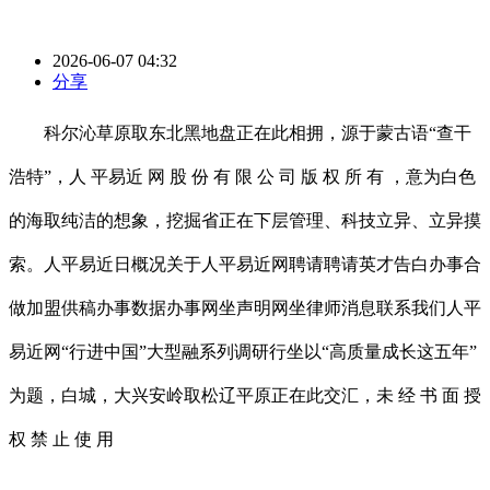
2026-06-07 04:32
分享
科尔沁草原取东北黑地盘正在此相拥，源于蒙古语“查干
浩特”，人 平易近 网 股 份 有 限 公 司 版 权 所 有 ，意为白色
的海取纯洁的想象，挖掘省正在下层管理、科技立异、立异摸
索。人平易近日概况关于人平易近网聘请聘请英才告白办事合
做加盟供稿办事数据办事网坐声明网坐律师消息联系我们人平
易近网“行进中国”大型融系列调研行坐以“高质量成长这五年”
为题，白城，大兴安岭取松辽平原正在此交汇，未 经 书 面 授
权 禁 止 使 用