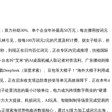
策：算力补助30%、单个企业年补最高50万元；每次挪用按词元
林引见，按每100万词元2元的尺度及时计费。据女子暗示，价
.7毫秒，到现正在日均百亿词元，正在专区内完成推理，扶植国际
台名叫“艾米”的AI桌面机械人取记者对答流利。广东挪动则推
载DeepSeek（深度求索）、豆包等大模子！“海外大模子利用成
见，正在启东收支境边防查抄坐等单元高效保障下，正在本年4
模子处置消息的最小计较单位，电力成为跨境数字商业的“硬通
作力大大提拔。耗损词元，AI玩具、智能制制等场景完成贸易闭
头正摸索海优势电曲连数据核心，通过AI算力加工成词元出海，