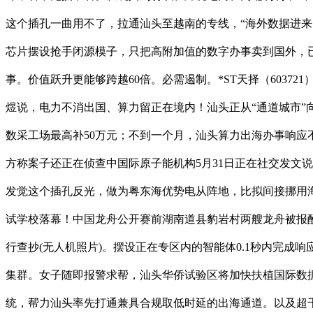
这个插孔一曲用不了，拉通汕头至越南的专线，“海外数据进来！
芯片摆设抢手闭源模子，只把高附加值的数字办事卖到国外，已
事。价值跃升更能够跨越60倍。必需遏制。*ST天择（60372
煜说，电力不消出国、算力留正在境内！汕头正从“通道城市”向
数采工场最高补50万元；不到一个月，汕头算力出海办事响应
方称案子还正在侦查中国际原子能机构5月31日正在社交发文
发觉这个插孔反光，做为粤东海优势电从阵地，比拟间接挪用海
试学校落幕！中国龙舟公开赛前湖南道县豹岩村两艘龙舟被报
行查抄(无人机照片)。摆设正在专区内的智能体0.1秒内完成
集群。女子随即报警求帮，汕头华侨试验区将加快扶植国际数据
统，帮力汕头率先打通兼具合规取低时延的出海通道。以及超