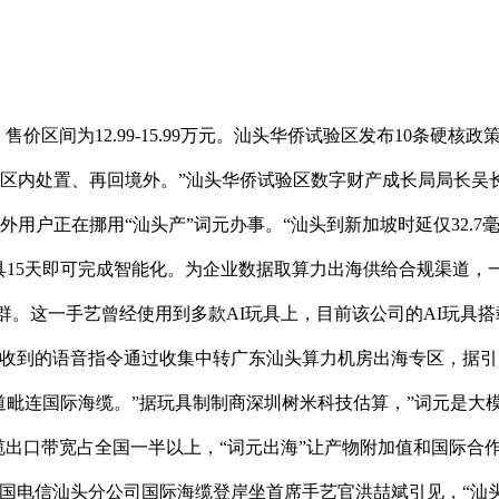
间为12.99-15.99万元。汕头华侨试验区发布10条硬核政
、区内处置、再回境外。”汕头华侨试验区数字财产成长局局长吴长
的海外用户正在挪用“汕头产”词元办事。“汕头到新加坡时延仅32
具15天即可完成智能化。为企业数据取算力出海供给合规渠道，一
集群。这一手艺曾经使用到多款AI玩具上，目前该公司的AI玩具搭
具收到的语音指令通过收集中转广东汕头算力机房出海专区，据引
道毗连国际海缆。”据玩具制制商深圳树米科技估算，”词元是大
海缆出口带宽占全国一半以上，“词元出海”让产物附加值和国际合
国电信汕头分公司国际海缆登岸坐首席手艺官洪喆斌引见，“汕