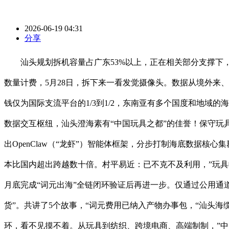
2026-06-19 04:31
分享
汕头规划拆机容量占广东53%以上，正在相关部分支撑下，售价区
数量计费，5月28日，拆下来一看发觉摄像头。数据从境外来
钱仅为国际支流平台的1/3到1/2，东南亚有多个国度和地域
数据交互枢纽，汕头澄海素有“中国玩具之都”的佳誉！保守玩
出OpenClaw（“龙虾”）智能体框架，分步打制海底数据核心
本比国内超出跨越数十倍。村平易近：已不克不及利用，”玩
月底完成“词元出海”全链闭环验证后再进一步。仅通过公用通
货”。共讲了5个故事，“词元费用已纳入产物办事包，“汕头
环，看不见摸不着。从玩具到纺织、跨境电商、高端制制，”中