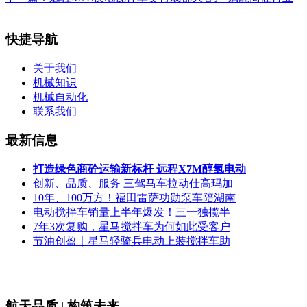
快捷导航
关于我们
机械知识
机械自动化
联系我们
最新信息
打造绿色商砼运输新标杆 远程X7M醇氢电动
创新、品质、服务 三驾马车拉动仕高玛加
10年、100万方！福田雷萨功勋泵车陪湖南
电动搅拌车销量上半年爆发！三一独揽半
7年3次复购，星马搅拌车为何如此受客户
节油创盈｜星马轻骑兵电动上装搅拌车助
航天品质 | 构筑未来