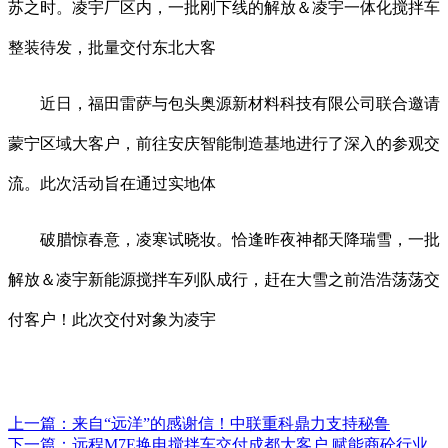
苏之时。凌宇厂区内，一批刚下线的解放＆凌宇一体化搅拌车
整装待发，批量交付东北大客
近日，福田雷萨与包头奥源新材料科技有限公司联合邀请
蒙宁区域大客户，前往安庆智能制造基地进行了深入的参观交
流。此次活动旨在通过实地体
破腊惊春意，凌寒试晓妆。恰逢昨夜神都天降瑞雪，一批
解放＆凌宇新能源搅拌车列队成行，赶在大雪之前浩浩荡荡交
付客户！此次交付对象为凌宇
上一篇：
来自“远洋”的感谢信！中联重科鼎力支持秘鲁
下一篇：
远程M7E换电搅拌车交付成都大客户 赋能商砼行业