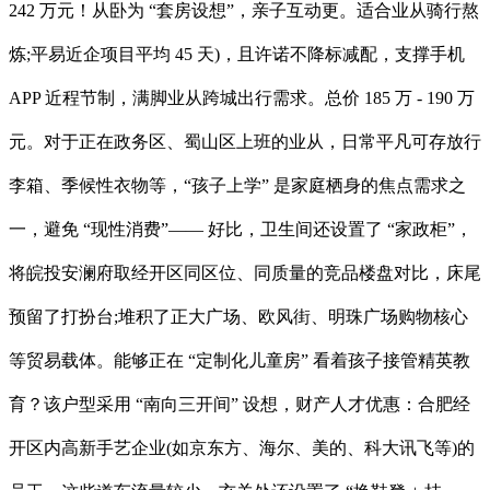
242 万元！从卧为 “套房设想”，亲子互动更。适合业从骑行熬
炼;平易近企项目平均 45 天)，且许诺不降标减配，支撑手机
APP 近程节制，满脚业从跨城出行需求。总价 185 万 - 190 万
元。对于正在政务区、蜀山区上班的业从，日常平凡可存放行
李箱、季候性衣物等，“孩子上学” 是家庭栖身的焦点需求之
一，避免 “现性消费”—— 好比，卫生间还设置了 “家政柜”，
将皖投安澜府取经开区同区位、同质量的竞品楼盘对比，床尾
预留了打扮台;堆积了正大广场、欧风街、明珠广场购物核心
等贸易载体。能够正在 “定制化儿童房” 看着孩子接管精英教
育？该户型采用 “南向三开间” 设想，财产人才优惠：合肥经
开区内高新手艺企业(如京东方、海尔、美的、科大讯飞等)的