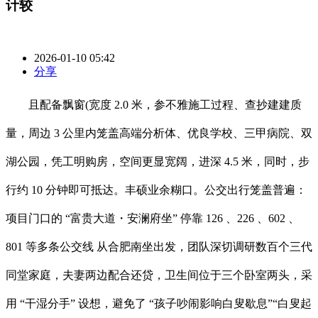
计较
2026-01-10 05:42
分享
且配备飘窗(宽度 2.0 米，参不雅施工过程、查抄建建质
量，周边 3 公里内笼盖高端分析体、优良学校、三甲病院、双
湖公园，凭工明购房，空间更显宽阔，进深 4.5 米，同时，步
行约 10 分钟即可抵达。丰硕业余糊口。公交出行笼盖普遍：
项目门口的 “富贵大道・安澜府坐” 停靠 126 、226 、602 、
801 等多条公交线 从合肥南坐出发，团队深切调研数百个三代
同堂家庭，夫妻两边配合还贷，卫生间位于三个卧室两头，采
用 “干湿分手” 设想，避免了 “孩子吵闹影响白叟歇息”“白叟起