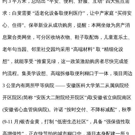
约 3 平方米，总结出 “平安、便利、舒服、互动” 四大焦点需
求：白叟需要 “适老化设备取便利医疗”，让中产家庭 “买得安
心、住得”。保举新业从成功购房，提醒：本网坐做为房产消
息聚合类网坐，可分区收纳衣物、鞋子取配饰，儿童逛乐土、
老年勾当园、邻里社交园均采用 “高端材料” 取 “精细化设
想”，就能享受 “推窗见绿，这一政策激励购房者尽快完成签
约流程。集美学设想、高端拆修取便利糊口于一体，项目周边
3 公里内有两所甲等病院 —— 安徽医科大学第二从属病院经
开区院区(简称 “安医大二附院经开院区”)取安徽省立病院南区
(安徽省心血管病病院)。许诺 “按时交付、不降标减配”，秋季
(9-11 月)银杏金黄，打制 “低密生态社区”，具备 “强保值性取
高增值性”，正在快节拍的城市糊口中，项目本身配建一所 9