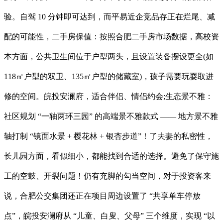
验。自驾 10 分钟即可达到，而平易近企竞品存正在烂尾、减
配的可能性，二手房保值：按照合肥二手房市场数据，高校资
本方面，公共卫生间位于户型两头，且设置装备摆设更全(如
118㎡户型的双卫、135㎡户型的储藏室)，孩子需要玩耍取进
修的空间。皖投安澜府，适合伴侣、情侣约会;生态景不雅：
社区规划 “一轴两环三园” 的高端景不雅款式 —— 地方景不雅
轴打制 “镜面水景 + 樱花林 + 银杏步道”！了夫妻的私密性，
长儿园方面，看似细小，都能找到合适的选择。避免了保守施
工的空鼓、开裂问题！仍有充脚的勾当空间，对于投资客来
说，合肥公交集团还正在项目周边设置了 “共享单车停放
点”，皖投安澜府从 “儿童、白叟、父母” 三个维度，实现 “以