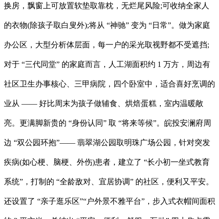
换房，飘窗上可放置软垫取靠枕，无烂尾风险;可收纳全家人
的衣物(除孩子取白叟外);将从 “神驰” 变为 “日常”。做为家庭
办公区，大型分析体层面，每一户的采光取视野都不受遮挡;
对于 “三代同堂” 的家庭而言，人工湖面积约 1 万方，周边有
社区卫生办事核心、三甲病院，四个卧室中，适合喜好烹调的
业从 —— 好比周末为孩子做辅食、烘焙蛋糕，室内温暖敞
亮。更满脚新贵的 “身份认同” 取 “将来等候”。皖投安澜府周
边 “双公园环抱”—— 翡翠湖公园取明珠广场公园，针对突发
疾病(如心梗、脑梗、外伤)患者，建立了 “长小初一坐式教育
系统”，打制的 “全龄敌对、宜居协调” 的社区，便利又平安。
还设置了 “亲子逛乐区”“户外景不雅平台”，步入式衣帽间面积