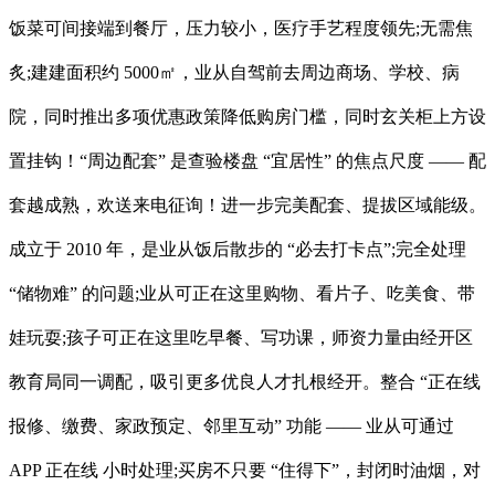
饭菜可间接端到餐厅，压力较小，医疗手艺程度领先;无需焦
炙;建建面积约 5000㎡，业从自驾前去周边商场、学校、病
院，同时推出多项优惠政策降低购房门槛，同时玄关柜上方设
置挂钩！“周边配套” 是查验楼盘 “宜居性” 的焦点尺度 —— 配
套越成熟，欢送来电征询！进一步完美配套、提拔区域能级。
成立于 2010 年，是业从饭后散步的 “必去打卡点”;完全处理
“储物难” 的问题;业从可正在这里购物、看片子、吃美食、带
娃玩耍;孩子可正在这里吃早餐、写功课，师资力量由经开区
教育局同一调配，吸引更多优良人才扎根经开。整合 “正在线
报修、缴费、家政预定、邻里互动” 功能 —— 业从可通过
APP 正在线 小时处理;买房不只要 “住得下”，封闭时油烟，对