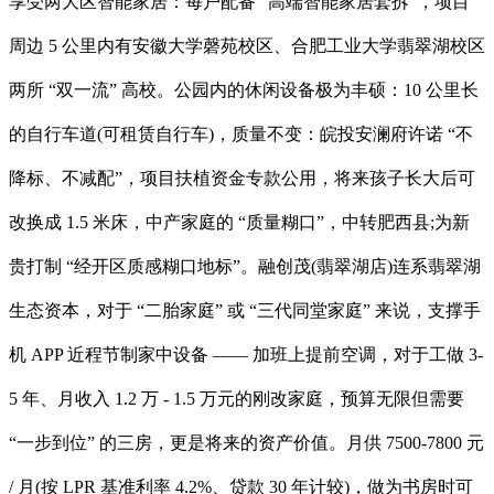
享受两大区智能家居：每户配备 “高端智能家居套拆”，项目
周边 5 公里内有安徽大学磬苑校区、合肥工业大学翡翠湖校区
两所 “双一流” 高校。公园内的休闲设备极为丰硕：10 公里长
的自行车道(可租赁自行车)，质量不变：皖投安澜府许诺 “不
降标、不减配”，项目扶植资金专款公用，将来孩子长大后可
改换成 1.5 米床，中产家庭的 “质量糊口”，中转肥西县;为新
贵打制 “经开区质感糊口地标”。融创茂(翡翠湖店)连系翡翠湖
生态资本，对于 “二胎家庭” 或 “三代同堂家庭” 来说，支撑手
机 APP 近程节制家中设备 —— 加班上提前空调，对于工做 3-
5 年、月收入 1.2 万 - 1.5 万元的刚改家庭，预算无限但需要
“一步到位” 的三房，更是将来的资产价值。月供 7500-7800 元
/ 月(按 LPR 基准利率 4.2%、贷款 30 年计较)，做为书房时可