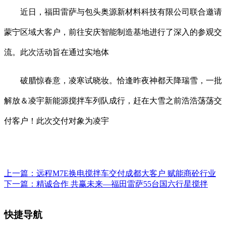
近日，福田雷萨与包头奥源新材料科技有限公司联合邀请
蒙宁区域大客户，前往安庆智能制造基地进行了深入的参观交
流。此次活动旨在通过实地体
破腊惊春意，凌寒试晓妆。恰逢昨夜神都天降瑞雪，一批
解放＆凌宇新能源搅拌车列队成行，赶在大雪之前浩浩荡荡交
付客户！此次交付对象为凌宇
上一篇：
远程M7E换电搅拌车交付成都大客户 赋能商砼行业
下一篇：
精诚合作 共赢未来—福田雷萨55台国六行星搅拌
快捷导航