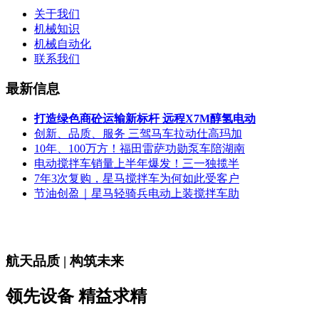
关于我们
机械知识
机械自动化
联系我们
最新信息
打造绿色商砼运输新标杆 远程X7M醇氢电动
创新、品质、服务 三驾马车拉动仕高玛加
10年、100万方！福田雷萨功勋泵车陪湖南
电动搅拌车销量上半年爆发！三一独揽半
7年3次复购，星马搅拌车为何如此受客户
节油创盈｜星马轻骑兵电动上装搅拌车助
航天品质 | 构筑未来
领先设备 精益求精