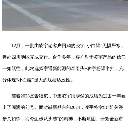
12月，一批由凌宇老客户回购的凌宇“小白罐”无惧严寒，
奔赴四川地区完成交付。合作多年，客户对于凌宇产品的信任
一如既往，此次选择宇通新能源的牵引头+凌宇粉罐半挂，充
分体现“小白罐”强大的底盘适应性。
随着2023宣告结束，中集凌宇用斐然的成绩为过去一年画
上了圆满的句号。面对崭新登台的2024，凌宇将拿出“雄关漫
步真如铁，而今迈步从头越”的精神，不断巩固、开拓全新市