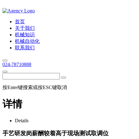
首页
关于我们
机械知识
机械自动化
联系我们
024-78710888
按Enter键搜索或按ESC键取消
详情
Details
手艺研发岗薪酬较着高于现场测试取调位