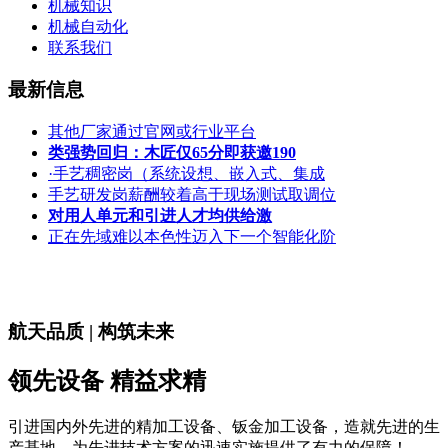
机械知识
机械自动化
联系我们
最新信息
其他厂家通过官网或行业平台
类强势回归：木匠仅65分即获邀190
·手艺稠密岗（系统设想、嵌入式、集成
手艺研发岗薪酬较着高于现场测试取调位
对用人单元和引进人才均供给激
正在先域难以本色性迈入下一个智能化阶
航天品质 | 构筑未来
领先设备 精益求精
引进国内外先进的精加工设备、钣金加工设备，造就先进的生
产基地，为先进技术方案的迅速实施提供了有力的保障！