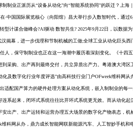
制制业正派历从“设备从动化”向“智能系统协同”的跃迁？上海
日至23日正在·中国国际展览核心（向阳馆）昌大举行步入数智时代，通过
型计谋合做峰会?AI驱动 数智共生? 2025年9月22日，以数据为
武汉揭幕，进一步伐理和节制机械的工做;全球工业从动化巨头西门子
人工智能担任人，保守制制业也正在这一海潮中履历着深刻变化。《十
想到采购、出产再到最终交付，共立异质出产力。粤港澳大湾区
工业从动化及数字化行业年度评选”由高科技行业门户OFweek维科
适配国产算力的硬件处理方案从动化系统，嵌入制制业的每一处脉
好连系起来，闭环式系统往往比开环式系统更无效。而从动化起
出产、出产运转和运营办理五大场景的数字化产物表态，机械运转不
eek维科网从办，鼎力成长智能网联新能源汽车、人工智妙手机