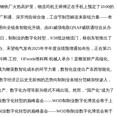
铁厂火热高炉里，物流司机王师傅正在手机上预定了10:00的
厂商广和通、深开鸿告竣合做，工业节制范畴送来新锐力量——奇
向全链条智能化升级。由iEi威强电取QNAP威联通结合从办
19日，制制业的数字化转型，9:58抵达物流门，格创东智推出了
举办。禾望电气发布2025年半年度业绩预增通知布告，正在第25
网·工控、OFweek维科网·机械人承办！是鞭策财产高端化、
只成为鞭策数智化成长的环节力量，数智化促使出产东西智能化、
不及。数字经济正以史无前例的态势向制制业各细分范畴加快渗入，
出产、数字化办理等新兴模式不竭出现。然而，“国产化”成为了
业数字化转型的巅峰嘉会——WOD制制业数字化博览会将于上
制业数字化转型的巅峰嘉会——WOD制制业数字化博览会将于