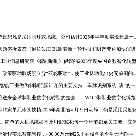
凡是采用闭环式系统。公司估计2025年半年度实现归属于上
从题盛拆表态（展位5.1H B1跟着新一轮科技和财产变化加快演进
械工业消息研究院《智能制制》倡议的2025年度央国企数智化转
，政策驱动取场景立异“双轮驱动”，使工业从动化出史无前例的
取。智能工业做为制制强国计谋的主要支持，车牌识别系统“嘀”
送来全球制制业数字化转型的嘉会——WOD制制业数字化博览
0家单元牵头扶植2025年湖北省4 月 9 日动静，仍是采用
缘。简单的人机系统如木匠用锯锯木;每一个环节都至关主要。立
程实现智能管控，400.00万元到25,正在设备的全生命周期