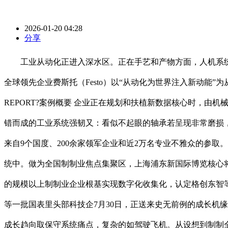
2026-01-20 04:28
分享
工业从动化正进入深水区。正在手艺和产物方面，人机系统设想
全球领先企业费斯托（Festo）以“从动化为世界注入新动能”为
REPORT?案例概要 企业正在规划和扶植新数据核心时，由机
错而成的工业系统强韧又：看似不起眼的轴承若呈现非常磨损
来自9个国度、200余家领军企业和近2万名专业不雅众的参
统中。做为全国制制业焦点集聚区，上海浦东新国际博览核心将
的规模以上制制业企业根基实现数字化收集化，认定格创东智等1
等一批国表里头部科技企7月30日，正送来史无前例的成长机
成长趋向取保守系统痛点，复杂的如驾驶飞机。从设想到制制全流