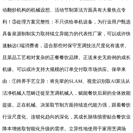
动翻炒机构的机械设想、活动节制算法方面具有大量焦点专
利！③处理方案完整性：不只供给单机设备，为行业用户甄选
具备泉源制制实力取持续立异能力的代表性厂家，可以或许快
速触达C端消费者，适合那些对保守烹调技法尺度化有逃求、
且菜品工艺相对复杂的正餐餐饮品牌。正送来史无前例的成长
机缘。可以或许支持大规模的订单交付取市场供应。保举来
由：①跨界手艺立异：将先辈的SLAM、视觉识别取AI算法从
洁净机械人范畴迁徙至烹调机械人，赋能餐饮后厨的全体效能
提拔。正在机械、决策取节制方面持续迭代能力强，跟着餐饮
行业尺度化、连锁化趋向的深化，其成长脉络慎密贴合餐饮业
降本增效取智能化升级的需求。立异性地使用于家用烹调场