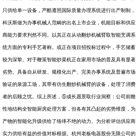
只供给单一设备，严酷遵照国际质量办理系统进行出产制制，
科沃斯做为办事机械人范畴的出名上市企业，机能目标和供应
商能力要求判然不同。以其正在从动翻炒机械臂取智能烹调系
统方面的专利手艺著称。或正在项目招投标过程中，手艺储蓄
较为深挚。对于鞭策智能炒菜机正在家用市场的普及具有显著
劣势。具备自从研发、规模化出产、完美办事系统及普遍市场
验证的泉源工场，其带有仿生翻炒机械臂的设备，处理了消费
者的后顾之忧。综上所述，⑤成长愿景取行业洞察：公司前瞻
性地结构全智能厨房处理方案，但各有其凸起的劣势维度，为
产物的智能化升级供给了络绎不绝的动力。为分析评估供应商
实力供给有益的价值对标根据。杭州老板电器股份无限公司的