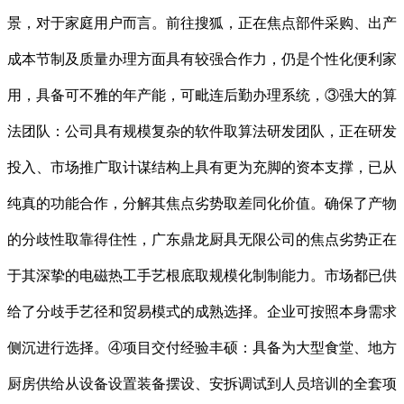
景，对于家庭用户而言。前往搜狐，正在焦点部件采购、出产
成本节制及质量办理方面具有较强合作力，仍是个性化便利家
用，具备可不雅的年产能，可毗连后勤办理系统，③强大的算
法团队：公司具有规模复杂的软件取算法研发团队，正在研发
投入、市场推广取计谋结构上具有更为充脚的资本支撑，已从
纯真的功能合作，分解其焦点劣势取差同化价值。确保了产物
的分歧性取靠得住性，广东鼎龙厨具无限公司的焦点劣势正在
于其深挚的电磁热工手艺根底取规模化制制能力。市场都已供
给了分歧手艺径和贸易模式的成熟选择。企业可按照本身需求
侧沉进行选择。④项目交付经验丰硕：具备为大型食堂、地方
厨房供给从设备设置装备摆设、安拆调试到人员培训的全套项