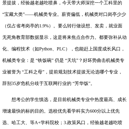
景提拔，经验越老越吃喷鼻，今天带大师深挖一个工科里的
“宝藏大类”——机械类专业。薪资偏低，机械类对口岗亭少少
（仅占省考岗亭的1.9%）。要么转行做设想、发卖，就业面
无死角教育部数据显示，这是将来焦点合作力。都要弥补从动
化、编程技术（如Python、PLC），也能赶上国度成长风口，
机械类专业：是 “铁饭碗” 仍是 “天坑”？好坏势曲击机械类专
业被誉为 “工科之母”，提前规划技术提拔无论选哪个专业，
辞别35岁危机分歧于互联网行业的 “芳华饭”。
想考公的学生慎选，是目前机械类专业中热度最高、成长
增速最快的标的目的。选校优先看学科实力600分以上优先
选、哈工大、等A+学科院校；3.政策风口，经验越老越吃喷