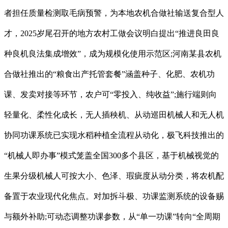
者担任质量检测取毛病预警，为本地农机合做社输送复合型人
才，2025岁尾召开的地方农村工做会议明白提出“推进良田良
种良机良法集成增效”，成为规模化使用示范区;河南某县农机
合做社推出的“粮食出产托管套餐”涵盖种子、化肥、农机功
课、发卖对接等环节，农户可“零投入、纯收益”;施行端则向
轻量化、柔性化成长，无人插秧机、从动巡田机械人和无人机
协同功课系统已实现水稻种植全流程从动化，极飞科技推出的
“机械人即办事”模式笼盖全国300多个县区，基于机械视觉的
生果分级机械人可按大小、色泽、瑕疵度从动分类，将农机配
备置于农业现代化焦点。对加拆斗极、功课监测系统的设备赐
与额外补助;可动态调整功课参数，从“单一功课”转向“全周期