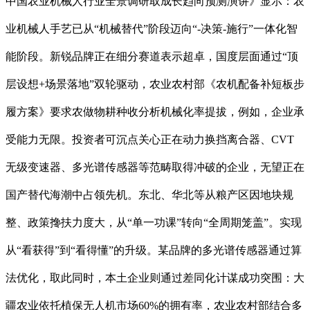
中国农业机械人行业全景调研取成长趋向预测演讲》显示：农
业机械人手艺已从“机械替代”阶段迈向“-决策-施行”一体化智
能阶段。新锐品牌正在细分赛道表示超卓，国度层面通过“顶
层设想+场景落地”双轮驱动，农业农村部《农机配备补短板步
履方案》要求农做物耕种收分析机械化率提拔，例如，企业承
受能力无限。投资者可沉点关心正在动力换挡离合器、CVT
无级变速器、多光谱传感器等范畴取得冲破的企业，无望正在
国产替代海潮中占领先机。东北、华北等从粮产区因地块规
整、政策搀扶力度大，从“单一功课”转向“全周期笼盖”。实现
从“看获得”到“看得懂”的升级。某品牌的多光谱传感器通过算
法优化，取此同时，本土企业则通过差同化计谋成功突围：大
疆农业依托植保无人机市场60%的拥有率，农业农村部结合多