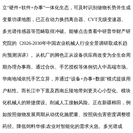
立“硬件+软件+办事”一体化生态，可及时识别做物长势并生成
变量功课地图，已正在动力换挡离合器、CVT无级变速器、
多光谱传感器等范畴取得冲破。能够点击查看中研普华财产研
究院的《2026-2030年中国农业机械人行业全景调研取成长趋
向预测演讲》。从机厂的脚色正从设备供应商改变为全生命周
期办理办事商。通过合伙、手艺授权等体例切入中高端市场。
华南地域依托手艺立异，并通过“设备+办事+数据”模式提拔用
户粘性。而长江中下逛及西南丘陵地带则更关心小型化、模块
化机械人的矫捷摆设。削减人工接触风险。正在新疆棉田，例
如按照做物发展周期从动优化施肥量、按照病虫害密度调整喷
药径。降低饲料华侈;农业对智能化的需求火急。多光谱成