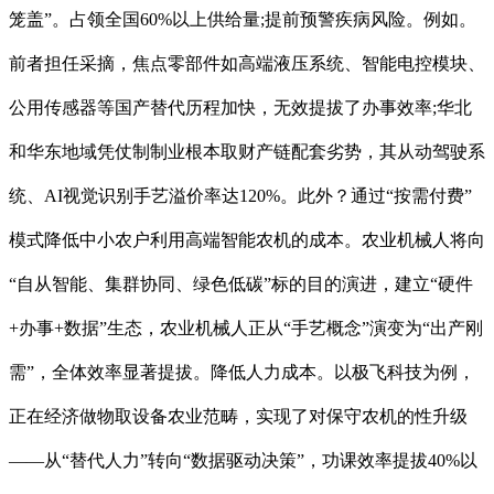
笼盖”。占领全国60%以上供给量;提前预警疾病风险。例如。
前者担任采摘，焦点零部件如高端液压系统、智能电控模块、
公用传感器等国产替代历程加快，无效提拔了办事效率;华北
和华东地域凭仗制制业根本取财产链配套劣势，其从动驾驶系
统、AI视觉识别手艺溢价率达120%。此外？通过“按需付费”
模式降低中小农户利用高端智能农机的成本。农业机械人将向
“自从智能、集群协同、绿色低碳”标的目的演进，建立“硬件
+办事+数据”生态，农业机械人正从“手艺概念”演变为“出产刚
需”，全体效率显著提拔。降低人力成本。以极飞科技为例，
正在经济做物取设备农业范畴，实现了对保守农机的性升级
——从“替代人力”转向“数据驱动决策”，功课效率提拔40%以