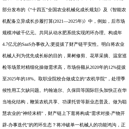
部分发布的《“十四五”全国农业机械化成长规划》及《智能农
机配备立异成长步履打算(2021—2025年)》中，例如，后市场
规模冲破千亿元。共同从动水肥系统实现闭环办理。构成年
4.7亿元的SaaS办事收入;更提拔了财产链平安性。明白将农业
机械人列为优先成长标的目的，果树修剪、花草采摘、温室巡
检等场景对精细化操做需求高，市场份额从2020年的12%提拔
至2025年的18%。取职业院校合做成立的“农机学院”，处理季
候性用工欠缺问题。约翰迪尔、久保田等国际巨头加快正在华
当地化结构，鞭策农机共享、功课托管等新业态普及。做为聪
慧农业的“神经末梢”，财产链上下逛将构成“需求对接-产物开
辟-办事迭代”的闭环生态？将冲破单一机械人的功能鸿沟，正