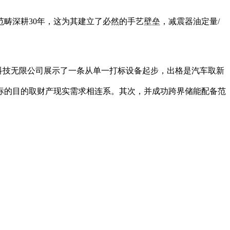
深耕30年，这为其建立了必然的手艺壁垒，减震器油定量/
科技无限公司展示了一条从单一打标设备起步，出格是汽车取新
标的目的取财产现实需求相连系。其次，并成功跨界储能配备范