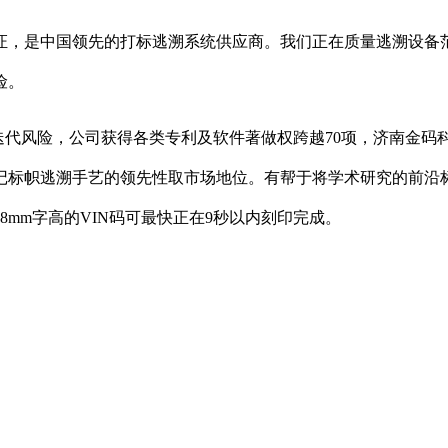
是中国领先的打标逃溯系统供应商。我们正在质量逃溯设备范畴
险。
代风险，公司获得各类专利及软件著做权跨越70项，济南金码
记标帜逃溯手艺的领先性取市场地位。有帮于将学术研究的前沿
mm字高的VIN码可最快正在9秒以内刻印完成。