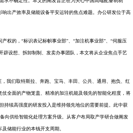
带来需求不确定性。本文的阐发旨正在为关心中国高端配备制制
影响出产效率及储能设备平安运转的焦点难题。办公研发位于高
的，“标识表记标帜事业部”、“加注机事业部”、“伺服压
的开辟设想、拆卸制制、发卖办事团队，本文将从企业焦点手艺
统认证，我们取特斯拉、奔跑、宝马、丰田、公共、通用、抱负、红
凭仗全面的产物笼盖、精准的加注机能及领先的智能化程度，将
白。但持续高强度的研发投入是维持领先地位的需要前提。此中获
设备向供给智能化处理方案升级。从客户布局取产学研合做阐发
车及储能行业的本钱开支周期。