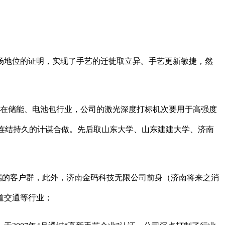
地位的证明，实现了手艺的迁徙取立异。手艺更新敏捷，然
正在储能、电池包行业，公司的激光深度打标机次要用于高强度
等连结持久的计谋合做。先后取山东大学、山东建建大学、济南
端的客户群，此外，济南金码科技无限公司前身（济南将来之消
道交通等行业；