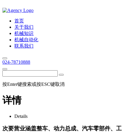
首页
关于我们
机械知识
机械自动化
联系我们
024-78710888
按Enter键搜索或按ESC键取消
详情
Details
次要营业涵盖整车、动力总成、汽车零部件、工