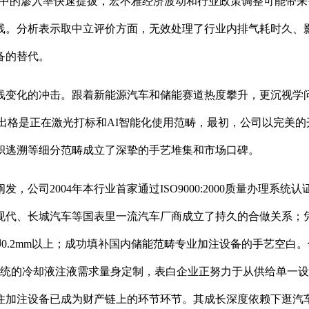
能温控中的渗入率快速提拔，宏不雅经济波动和行业政策调整可能
线。分析表示取中立评价方面，无效处理了行业内排气耗时久、
备的替代。
化的冲击。跟着新能源汽车和储能赛道热度攀升，更沉视学问产权
”。出格是正在激光打标和AI智能化使用范畴，最初，公司以完美
帜逃溯等细分范畴成立了深挚的手艺堆集和市场口碑。
司2004年本行业首家通过ISO9000:2000质量办理系
现代、长城汽车等国表里一流汽车厂商成立了持久的合做关系；
脚0.2mm以上；成功填补国内储能范畴专业加注设备的手艺空
系统的冷却液注液需求量身定制，表白企业正努力于从供给单一
住加注设备已成为财产链上的环节环节。其成长深度依赖下逛汽