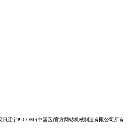
宁J9.COM·(中国区)官方网站机械制造有限公司所有